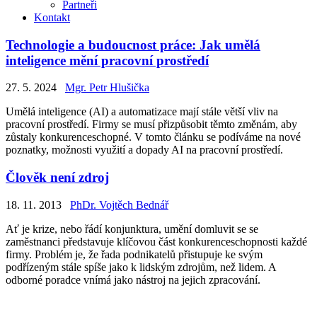
Partneři
Kontakt
Technologie a budoucnost práce: Jak umělá
inteligence mění pracovní prostředí
27. 5. 2024
Mgr. Petr Hlušička
Umělá inteligence (AI) a automatizace mají stále větší vliv na
pracovní prostředí. Firmy se musí přizpůsobit těmto změnám, aby
zůstaly konkurenceschopné. V tomto článku se podíváme na nové
poznatky, možnosti využití a dopady AI na pracovní prostředí.
Člověk není zdroj
18. 11. 2013
PhDr. Vojtěch Bednář
Ať je krize, nebo řádí konjunktura, umění domluvit se se
zaměstnanci představuje klíčovou část konkurenceschopnosti každé
firmy. Problém je, že řada podnikatelů přistupuje ke svým
podřízeným stále spíše jako k lidským zdrojům, než lidem. A
odborné poradce vnímá jako nástroj na jejich zpracování.