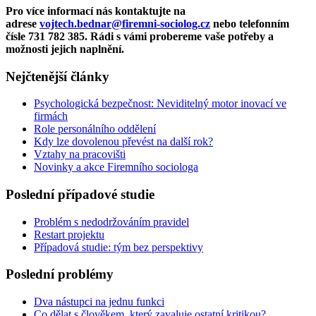
Pro více informací nás kontaktujte na
adrese
vojtech.bednar@firemni-sociolog.cz
nebo telefonním
čísle 731 782 385. Rádi s vámi probereme vaše potřeby a
možnosti jejich naplnění.
Nejčtenější články
Psychologická bezpečnost: Neviditelný motor inovací ve
firmách
Role personálního oddělení
Kdy lze dovolenou převést na další rok?
Vztahy na pracovišti
Novinky a akce Firemního sociologa
Poslední případové studie
Problém s nedodržováním pravidel
Restart projektu
Případová studie: tým bez perspektivy
Poslední problémy
Dva nástupci na jednu funkci
Co dělat s člověkem, který zavaluje ostatní kritikou?