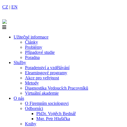
CZ
|
EN
Užitečné informace
Články
Problémy
Případové studie
Poradna
Služby
Poradenství a vzdělávání
Elearningové programy
Akce pro veřejnost
Metody
Diagnostika Vedoucích Pracovníků
Virtuální akademie
O nás
O Firemním sociologovi
Odborníci
PhDr. Vojtěch Bednář
Mgr. Petr Hlušička
Knihy