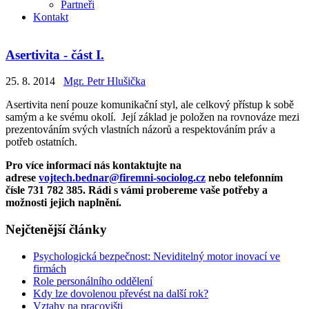
Partneři
Kontakt
Asertivita - část I.
25. 8. 2014
Mgr. Petr Hlušička
Asertivita není pouze komunikační styl, ale celkový přístup k sobě
samým a ke svému okolí. Její základ je položen na rovnováze mezi
prezentováním svých vlastních názorů a respektováním práv a
potřeb ostatních.
Pro více informací nás kontaktujte na
adrese
vojtech.bednar@firemni-sociolog.cz
nebo telefonním
čísle 731 782 385. Rádi s vámi probereme vaše potřeby a
možnosti jejich naplnění.
Nejčtenější články
Psychologická bezpečnost: Neviditelný motor inovací ve
firmách
Role personálního oddělení
Kdy lze dovolenou převést na další rok?
Vztahy na pracovišti