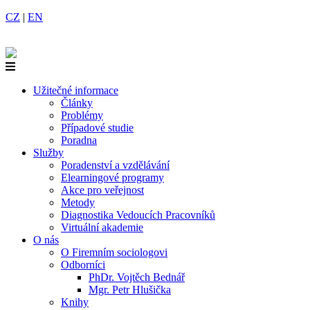
CZ
|
EN
Užitečné informace
Články
Problémy
Případové studie
Poradna
Služby
Poradenství a vzdělávání
Elearningové programy
Akce pro veřejnost
Metody
Diagnostika Vedoucích Pracovníků
Virtuální akademie
O nás
O Firemním sociologovi
Odborníci
PhDr. Vojtěch Bednář
Mgr. Petr Hlušička
Knihy