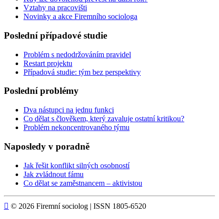
Vztahy na pracovišti
Novinky a akce Firemního sociologa
Poslední případové studie
Problém s nedodržováním pravidel
Restart projektu
Případová studie: tým bez perspektivy
Poslední problémy
Dva nástupci na jednu funkci
Co dělat s člověkem, který zavaluje ostatní kritikou?
Problém nekoncentrovaného týmu
Naposledy v poradně
Jak řešit konflikt silných osobností
Jak zvládnout fámu
Co dělat se zaměstnancem – aktivistou

© 2026 Firemní sociolog | ISSN 1805-6520