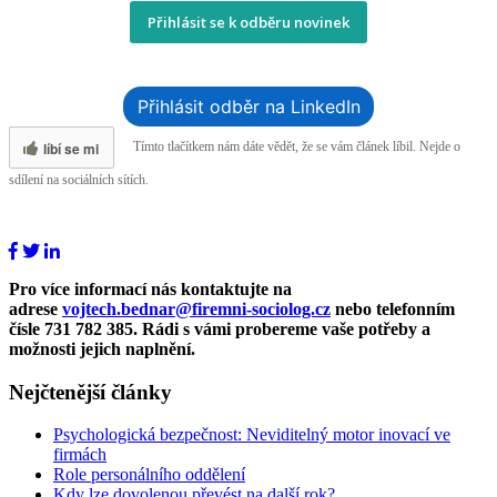
Přihlásit se k odběru novinek
Přihlásit odběr na LinkedIn
líbí se mi
Tímto tlačítkem nám dáte vědět, že se vám článek líbil. Nejde o
sdílení na sociálních sítích.
Pro více informací nás kontaktujte na
adrese
vojtech.bednar@firemni-sociolog.cz
nebo telefonním
čísle 731 782 385. Rádi s vámi probereme vaše potřeby a
možnosti jejich naplnění.
Nejčtenější články
Psychologická bezpečnost: Neviditelný motor inovací ve
firmách
Role personálního oddělení
Kdy lze dovolenou převést na další rok?