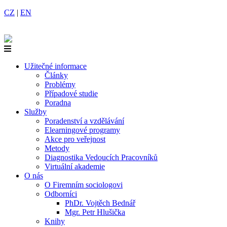
CZ
|
EN
Užitečné informace
Články
Problémy
Případové studie
Poradna
Služby
Poradenství a vzdělávání
Elearningové programy
Akce pro veřejnost
Metody
Diagnostika Vedoucích Pracovníků
Virtuální akademie
O nás
O Firemním sociologovi
Odborníci
PhDr. Vojtěch Bednář
Mgr. Petr Hlušička
Knihy