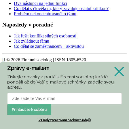
Dva nástupci na jednu funkci
Co dělat s člověkem, který zavaluje ostatní kritikou?
Problém nekoncentrovaného týmu
Naposledy v poradně
Jak řešit konflikt silných osobností
Jak zvládnout fámu
Co dělat se zaměstnancem – aktivistou

© 2026 Firemní sociolog | ISSN 1805-6520
Zprávy e-mailem
Today
227
Získejte novinky z portálu Firemní sociolog každé
Yesterday
849
pondělí až do Vaší e-mailové schránky, zadejte svou
adresu
.
Week
1933
Month
2790
All
415264
Přihlásit se k odběru
Currently are 38 guests and no members online
Zásady zpracování osobních údajů
Kubik-Rubik Joomla! Extensions