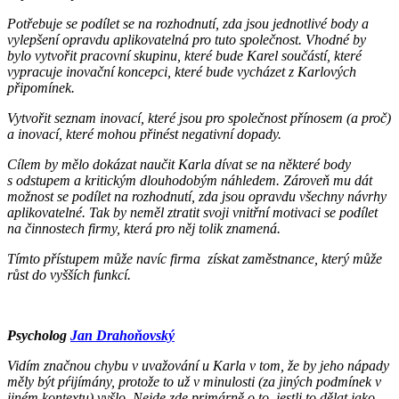
Potřebuje se podílet se na rozhodnutí, zda jsou jednotlivé body a
vylepšení opravdu aplikovatelná pro tuto společnost. Vhodné by
bylo vytvořit pracovní skupinu, které bude Karel součástí, které
vypracuje inovační koncepci, které bude vycházet z Karlových
připomínek.
Vytvořit seznam inovací, které jsou pro společnost přínosem (a proč)
a inovací, které mohou přinést negativní dopady.
Cílem by mělo dokázat naučit Karla dívat se na některé body
s odstupem a kritickým dlouhodobým náhledem. Zároveň mu dát
možnost se podílet na rozhodnutí, zda jsou opravdu všechny návrhy
aplikovatelné. Tak by neměl ztratit svoji vnitřní motivaci se podílet
na činnostech firmy, která pro něj tolik znamená.
Tímto přístupem může navíc firma
získat zaměstnance, který může
růst do vyšších funkcí.
Psycholog
Jan Drahoňovský
Vidím značnou chybu v uvažování u Karla v tom, že by jeho nápady
měly být pŕijímány, protože to už v minulosti (za jiných podmínek v
jiném kontextu) vyšlo. Nejde zde primárně o to, jestli to dělat jako