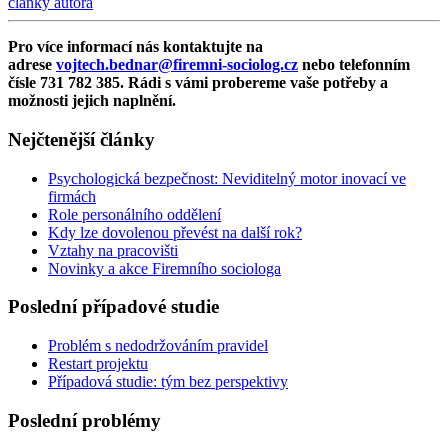
články autora
Pro více informací nás kontaktujte na
adrese
vojtech.bednar@firemni-sociolog.cz
nebo telefonním
čísle 731 782 385. Rádi s vámi probereme vaše potřeby a
možnosti jejich naplnění.
Nejčtenější články
Psychologická bezpečnost: Neviditelný motor inovací ve
firmách
Role personálního oddělení
Kdy lze dovolenou převést na další rok?
Vztahy na pracovišti
Novinky a akce Firemního sociologa
Poslední případové studie
Problém s nedodržováním pravidel
Restart projektu
Případová studie: tým bez perspektivy
Poslední problémy