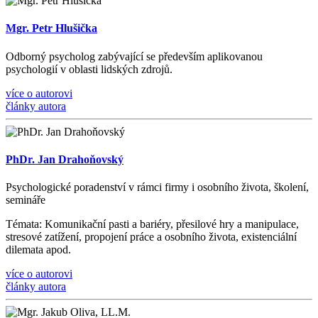
Mgr. Petr Hlušička
Odborný psycholog zabývající se především aplikovanou
psychologií v oblasti lidských zdrojů.
více o autorovi
články autora
PhDr. Jan Drahoňovský
Psychologické poradenství v rámci firmy i osobního života, š
kolen
í
,
semin
á
ře
Témata
: Komunika
č
n
í
pasti a bari
é
ry, p
ř
esilov
é
hry a manipulace,
stresov
é
zat
íž
en
í
, propojen
í
pr
á
ce a osobn
í
ho
ž
ivota, existenci
á
ln
í
dilemata apod.
více o autorovi
články autora