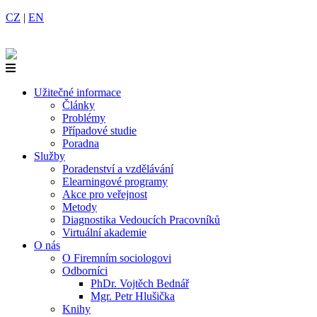
CZ
|
EN
Užitečné informace
Články
Problémy
Případové studie
Poradna
Služby
Poradenství a vzdělávání
Elearningové programy
Akce pro veřejnost
Metody
Diagnostika Vedoucích Pracovníků
Virtuální akademie
O nás
O Firemním sociologovi
Odborníci
PhDr. Vojtěch Bednář
Mgr. Petr Hlušička
Knihy