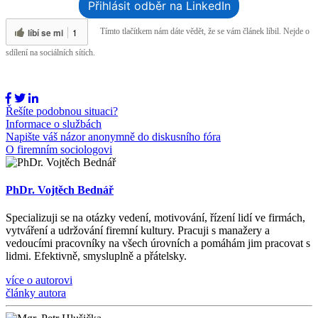
Přihlásit odběr na LinkedIn
líbí se mi
1
Tímto tlačítkem nám dáte vědět, že se vám článek líbil. Nejde o
sdílení na sociálních sítích.
Řešíte podobnou situaci?
Informace o službách
Napište váš názor anonymně do diskusního fóra
O firemním sociologovi
PhDr. Vojtěch Bednář
Specializuji se na otázky vedení, motivování, řízení lidí ve firmách,
vytváření a udržování firemní kultury. Pracuji s manažery a
vedoucími pracovníky na všech úrovních a pomáhám jim pracovat s
lidmi. Efektivně, smysluplně a přátelsky.
více o autorovi
články autora