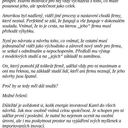
prospět. Hlavní motivace pro něj vždy vycházela z toho, co může
posunout jeho, ale společnost jako celek.
Amerikou byl nadšený, viděl jiné procesy a nastavení chodů firmy,
které neznal. Perfektně se zdá, že fungují a vše funguje v dokonalém
souladu. Vnímal, že to je cesta, na kterou „jeho“ firma musí
přehodit výhybku.
Nyní po návratu a návrhu toho, co vnímal, že ostatní musí
jednoznačně vidět jako východisko a zároveň nový směr pro firmu,
se setkal s odmítnutím a nepochopením. Předloží mu výstup
z modelových studií a na „jejich“ základě to zamítnou.
On, který pomohl již tolikrát firmě, udělal vždy pro ni maximum a
oni mu řeknou, na základě studií lidí, kteří ani firmu neznají, že jeho
návrhy jsou špatné.
Proč by se tedy měl dál snažit?
Možné řešení:
Důležité je uvědomit si, kolik energie investoval Karel do všech
návrhů. Jak moc osobně vnímá celou společnost. Je schopen pro ni
udělat první i poslední. Je nutné ho nejenom ocenit na osobní
úrovni, ale i mu poskytnout prostor na vyjádření svých myšlenek a
importovaných inovací.