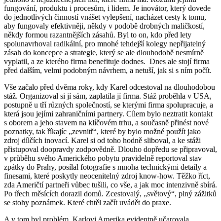
fungování, produktu i procesům, i lidem. Je inovátor, který dovede
do jednotlivých činností vnášet vylepšení, nacházet cesty k tomu,
aby fungovaly efektivněji, někdy v podobě drobných maličkostí,
někdy formou razantnějších zásahů. Byl to on, kdo před lety
spolunavrhoval radikální, pro mnohé tehdejší kolegy nepřijatelný
zásah do koncepce a strategie, který se ale dlouhodobě nesmírně
vyplatil, a ze kterého firma benefituje dodnes.
Dnes ale stojí firma
před dalším, velmi podobným návrhem, a netuší, jak si s ním počít.
Vše začalo před dvěma roky, kdy Karel odcestoval na dlouhodobou
stáž. Organizoval si jí sám, zaplatila jí firma. Stáž proběhla v USA,
postupně u tří různých společností, se kterými firma spolupracuje, a
která jsou jejími zahraničními partnery. Cílem bylo neztratit kontakt
s oborem a jeho stavem na klíčovém trhu, a současně přinést nové
poznatky, tak říkajíc „zevnitř“, které by bylo možné použít jako
zdroj dílčích inovací. Karel si od toho hodně sliboval, a ke stáži
přistupoval doopravdy zodpovědně. Dlouho dopředu se připravoval,
v průběhu svého Amerického pobytu pravidelně reportoval stav
zpátky do Prahy, posílal fotografie s mnoha technickými detaily a
finesami, které poskytly neocenitelný zdroj know-how. Těžko říct,
zda Američtí partneři vůbec tušili, co vše, a jak moc intenzivně sbírá.
Po třech měsících dorazil domů. Zcestovalý, „světový“, plný zážitků
se stohy poznámek. Které chtěl začít uvádět do praxe.
A v tom byl problém. Karlovi Amerika evidentně učarovala.