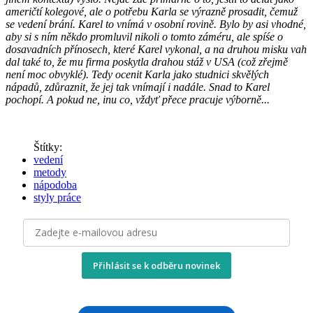
američtí kolegové, ale o potřebu Karla se výrazně prosadit, čemuž
se vedení brání. Karel to vnímá v osobní rovině. Bylo by asi vhodné,
aby si s ním někdo promluvil nikoli o tomto záméru, ale spíśe o
dosavadních přínosech, které Karel vykonal, a na druhou misku vah
dal také to, že mu firma poskytla drahou stáž v USA (což zřejmě
není moc obvyklé). Tedy ocenit Karla jako studnici skvělých
nápadů, zdůraznit, že jej tak vnímají i nadále. Snad to Karel
pochopí. A pokud ne, inu co, vždyť přece pracuje výborně...
Štítky:
vedení
metody
nápodoba
styly práce
Přihlásit se k odběru novinek