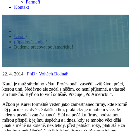
Partneři
Kontakt
Úvod
/
případové studie
/
Budeme pracovat po Americku!
22. 4. 2014
PhDr. Vojtěch Bednář
Karel je muž středního věku. Profesionál, zasvětil svůj život práci,
kterou umí. Nedávno ale začal s něčím, co není příjemné, a vlastně
ani funkční. Byť on to vidí odlišně. Pracuje „Po Americku“.
Ačkoli je Karel formálně veden jako zaměstnanec firmy, kde kromě
něj pracuje asi dvě stě dalších lidí, prakticky je mnohem více. Je
jeden z prvních zaměstnanců. Stál na počátku firmy, podstatnou
měrou přispěl k jejímu úspěchu a i dnes, kdy se mnoho věcí dělá
jinak a méně na koleně, než tehdy, před patnácti roky, platí stále za
jednoho z nejužitečnějších lidí, které firma má. Rozumí jejímu