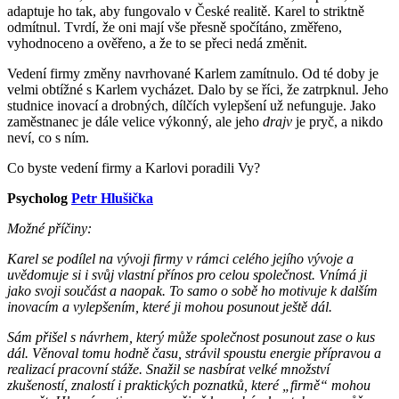
adaptuje ho tak, aby fungovalo v České realitě. Karel to striktně
odmítnul. Tvrdí, že oni mají vše přesně spočítáno, změřeno,
vyhodnoceno a ověřeno, a že to se přeci nedá změnit.
Vedení firmy změny navrhované Karlem zamítnulo. Od té doby je
velmi obtížné s Karlem vycházet. Dalo by se říci, že zatrpknul. Jeho
studnice inovací a drobných, dílčích vylepšení už nefunguje. Jako
zaměstnanec je dále velice výkonný, ale jeho
drajv
je pryč, a nikdo
neví, co s ním.
Co byste vedení firmy a Karlovi poradili Vy?
Psycholog
Petr Hlušička
Možné příčiny:
Karel se podílel na vývoji firmy v rámci celého jejího vývoje a
uvědomuje si i svůj vlastní přínos pro celou společnost. Vnímá ji
jako svoji součást a naopak. To samo o sobě ho motivuje k dalším
inovacím a vylepšením, které ji mohou posunout ještě dál.
Sám přišel s návrhem, který může společnost posunout zase o kus
dál. Věnoval tomu hodně času, strávil spoustu energie přípravou a
realizací pracovní stáže. Snažil se nasbírat velké množství
zkušeností, znalostí i praktických poznatků, které „firmě“ mohou