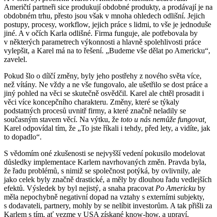
Američtí partneři sice produkují obdobné produkty, a prodávají je na
obdobném trhu, přesto jsou však v mnoha ohledech odlišní. Jejich
postupy, procesy, workflow, jejich práce s lidmi, to vše je jednoduše
jiné. A v očích Karla odlišné. Firma funguje, ale potřebovala by
v některých parametrech výkonnosti a hlavně spolehlivosti práce
vylepšit, a Karel má na to řešení. „Budeme vše dělat po Americku“,
zavelel.
Pokud šlo o dílčí změny, byly jeho postřehy z nového světa více,
než vítány. Ne vždy a ne vše fungovalo, ale ušetřilo se dost práce a
jiný pohled na věci se skutečně osvědčil. Karel ale chtěl prosadit i
věci více koncepčního charakteru. Změny, které se týkaly
podstatných procesů uvnitř firmy, a které značně neladily se
současným stavem věcí. Na výtku, že
toto u nás nemůže fungovat,
Karel odpovídal tím, že „To jste říkali i tehdy, před lety, a vidíte, jak
to dopadlo“.
S vědomím oné zkušenosti se nejvyšší vedení pokusilo modelovat
důsledky implementace Karlem navrhovaných změn. Pravda byla,
že řadu problémů, s nimiž se společnost potýká, by ovlivnily, ale
jako celek byly značně drastické, a měly by dlouhou řadu vedlejších
efektů. Výsledek by byl nejistý, a snaha pracovat
Po Americku
by
měla nepochybně negativní dopad na vztahy s externími subjekty,
s dodavateli, partnery, mohly by se nelíbit investorům. A tak přišli za
Karlem s tím, ať vezme v USA získané know-how, a upraví,