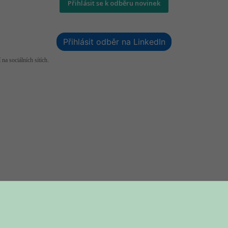
Přihlásit se k odběru novinek
Přihlásit odběr na LinkedIn
 na sociálních sítích.
 vytváření a udržování firemní kultury. Pracuji s manažery a vedoucími