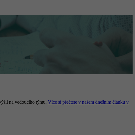
ovýšil na vedoucího týmu.
Více si přečtete v našem dnešním článku v