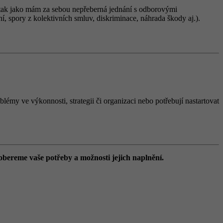
ně tak jako mám za sebou nepřeberná jednání s odborovými
í, spory z kolektivních smluv, diskriminace, náhrada škody aj.).
lémy ve výkonnosti, strategii či organizaci nebo potřebují nastartovat
obereme vaše potřeby a možnosti jejich naplnění.