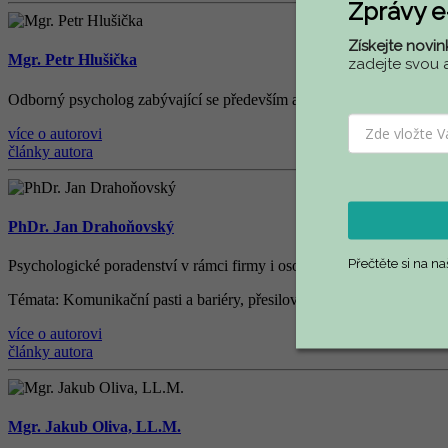
Zprávy 
Získejte novin
Mgr. Petr Hlušička
zadejte svou 
Odborný psycholog zabývající se především aplikovanou psychologií v
více o autorovi
články autora
PhDr. Jan Drahoňovský
Přečtěte si na n
Psychologické poradenství v rámci firmy i osobního života, š
kolen
í
, 
Témata
: Komunika
č
n
í
pasti a bari
é
ry, p
ř
esilov
é
hry a manipulace, str
více o autorovi
články autora
Mgr. Jakub Oliva, LL.M.