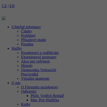
CZ
|
EN
Užitečné informace
Články
Problémy
Případové studie
Poradna
Služby
Poradenství a vzdělávání
Elearningové programy
Akce pro veřejnost
Metody
Diagnostika Vedoucích
Pracovníků
Virtuální akademie
O nás
O Firemním sociologovi
Odborníci
PhDr. Vojtěch Bednář
Mgr. Petr Hlušička
Knihy