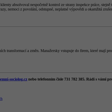
 klienty absolvoval nespočetně kontrol ze strany inspekce práce, stej
razy, nemoci z povolání, odstupné, neplatné výpovědi a okamžitá zrušen
ích transformací a změn. Manažersky vstupuje do firem, které mají prob
emni-sociolog.cz
nebo telefonním čísle 731 782 385. Rádi s vámi pr
ch