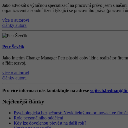
Jako advokát s výlučnou specializací na pracovní právo jsem s našimi
organizacemi a soudní řízení týkající se pracovního práva (pracovní ú
více o autorovi
články autora
Petr Ševčík
Jako Interim Change Manager Petr působí coby lídr a realizátor firemn
a řídit rozvoj.
více o autorovi
články autora
Pro více informací nás kontaktujte na adrese
vojtech.bednar@fir
Nejčtenější články
Psychologická bezpečnost: Neviditelný motor inovací ve firmá
Role personálního oddělení
Kdy lze dovolenou převést na další rok?