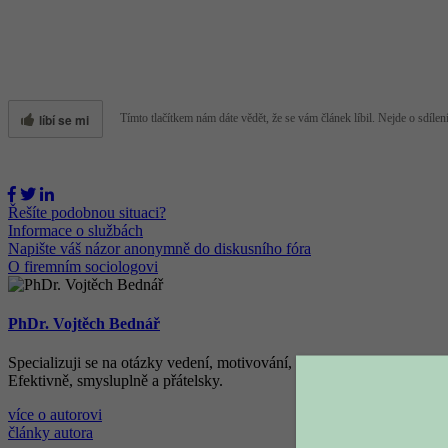
líbí se mi
Tímto tlačítkem nám dáte vědět, že se vám článek líbil. Nejde o sdílení
Řešíte podobnou situaci?
Informace o službách
Napište váš názor anonymně do diskusního fóra
O firemním sociologovi
PhDr. Vojtěch Bednář
Specializuji se na otázky vedení, motivování, řízení lidí ve firmách,
Efektivně, smysluplně a přátelsky.
více o autorovi
články autora