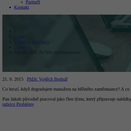
Partneři
Kontakt
Úvod
/
Užitečné informace
/
Články
/
PROBLÉM: Ze šéfa zaměstnancem
21. 9. 2015
PhDr. Vojtěch Bednář
Co hrozí, když degradujete manažera na běžného zaměstnance? A co s
Pan Jakub původně pracoval jako člen týmu, který připravuje nabídky 
rubrice Problémy