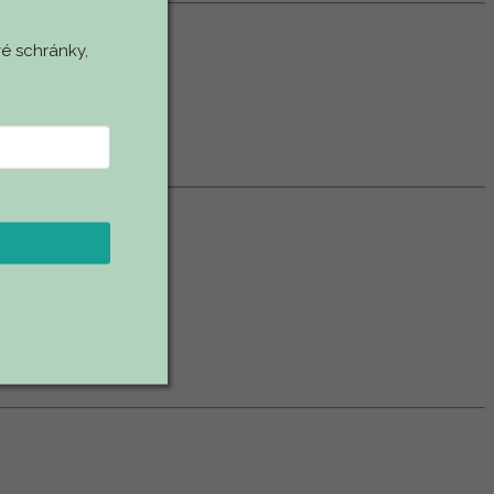
é schránky,
 apod.