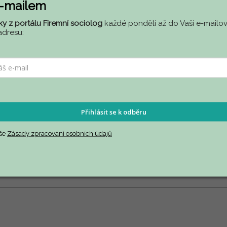
e-mailem
ky z portálu Firemní sociolog
každé pondělí až do Vaší e-mailov
adresu:
 oblasti lidských zdrojů.
Přihlásit se k odběru
aše
Zásady zpracování osobních údajů
semin
á
ře
esov
é
zat
íž
en
í
, propojen
í
pr
á
ce a osobn
í
ho
ž
ivota, existenci
á
ln
í
dilemata