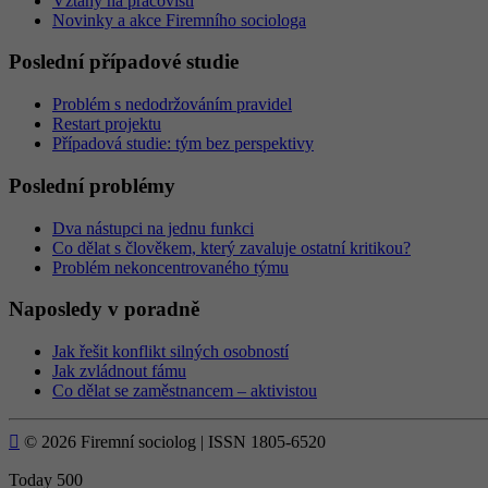
Vztahy na pracovišti
Novinky a akce Firemního sociologa
Poslední případové studie
Problém s nedodržováním pravidel
Restart projektu
Případová studie: tým bez perspektivy
Poslední problémy
Dva nástupci na jednu funkci
Co dělat s člověkem, který zavaluje ostatní kritikou?
Problém nekoncentrovaného týmu
Naposledy v poradně
Jak řešit konflikt silných osobností
Jak zvládnout fámu
Co dělat se zaměstnancem – aktivistou

© 2026 Firemní sociolog | ISSN 1805-6520
Today
500