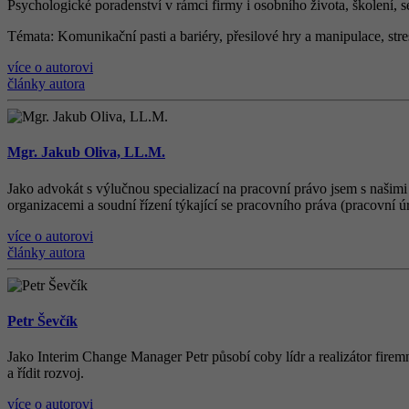
Psychologické poradenství v rámci firmy i osobního života, š
kolen
í
, 
Témata
: Komunika
č
n
í
pasti a bari
é
ry, p
ř
esilov
é
hry a manipulace, str
více o autorovi
články autora
Mgr. Jakub Oliva, LL.M.
Jako advokát s výlučnou specializací na pracovní právo jsem s našimi
organizacemi a soudní řízení týkající se pracovního práva (pracovní ú
více o autorovi
články autora
Petr Ševčík
Jako Interim Change Manager Petr působí coby lídr a realizátor firemn
a řídit rozvoj.
více o autorovi