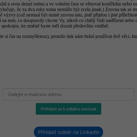
klid a svou denní rutinu a ve volném čase se věnovat koníčkům nebo r
učuje, že za dva roky tomu nemůže být zcela jinak.) Zrovna tak se může
ké výzvy (což nemusí být nutně zrovna tato, jistě přijdou i jiné příležitos
ží na tom, co doopravdy chcete Vy, nikoli co chtějí Vaši nadřízení nebo
 spokojen, ke změně byste měl dozrát především vnitřně.
te si čas na rozmyšlenou), protože tlak nám brání používat dvě věci, 
Přihlásit se k odběru novinek
Přihlásit odběr na LinkedIn