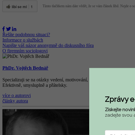
líbí se mi
1
Tímto tlačítkem nám dáte vědět, že se vám článek líbil. Nejde o sdí
Řešíte podobnou situaci?
Informace o službách
Napište váš názor anonymně do diskusního fóra
O firemním sociologovi
PhDr. Vojtěch Bednář
Specializuji se na otázky vedení, motivování, řízení lidí ve firmách,
Efektivně, smysluplně a přátelsky.
více o autorovi
Zprávy 
články autora
Získejte novin
zadejte svou 