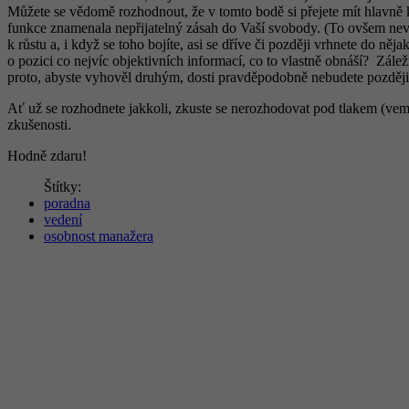
Můžete se vědomě rozhodnout, že v tomto bodě si přejete mít hlavně 
funkce znamenala nepřijatelný zásah do Vaší svobody. (To ovšem nevyl
k růstu a, i když se toho bojíte, asi se dříve či později vrhnete do něja
o pozici co nejvíc objektivních informací, co to vlastně obnáší? Zále
proto, abyste vyhověl druhým, dosti pravděpodobně nebudete později
Ať už se rozhodnete jakkoli, zkuste se nerozhodovat pod tlakem (vem
zkušenosti.
Hodně zdaru!
Štítky:
poradna
vedení
osobnost manažera