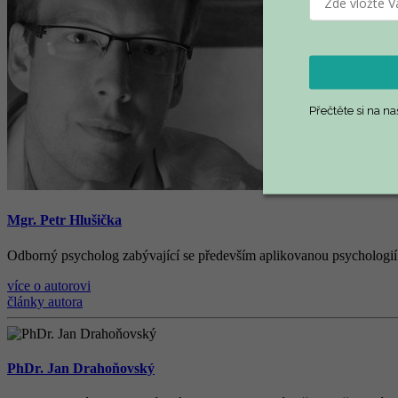
Přečtěte si na n
Mgr. Petr Hlušička
Odborný psycholog zabývající se především aplikovanou psychologií v
více o autorovi
články autora
PhDr. Jan Drahoňovský