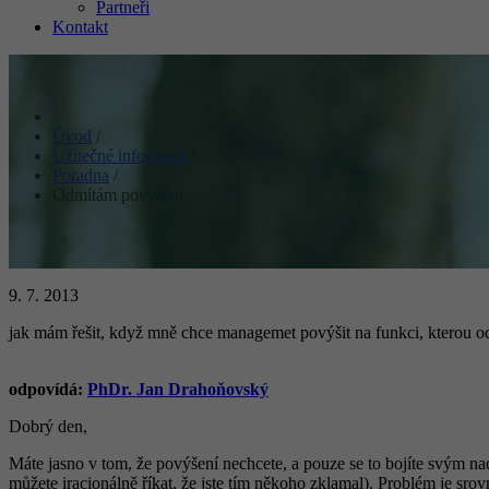
Partneři
Kontakt
Úvod
/
Užitečné informace
/
Poradna
/
Odmítám povýšení
9. 7. 2013
jak mám řešit, když mně chce managemet povýšit na funkci, kterou o
odpovídá:
PhDr. Jan Drahoňovský
Dobrý den,
Máte jasno v tom, že povýšení nechcete, a pouze se to bojíte svým nadří
můžete iracionálně říkat, že jste tím někoho zklamal). Problém je srov