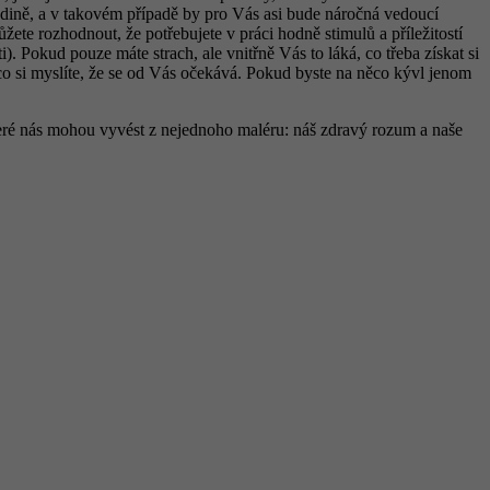
odině, a v takovém případě by pro Vás asi bude náročná vedoucí
te rozhodnout, že potřebujete v práci hodně stimulů a příležitostí
ti). Pokud pouze máte strach, ale vnitřně Vás to láká, co třeba získat si
 co si myslíte, že se od Vás očekává. Pokud byste na něco kývl jenom
které nás mohou vyvést z nejednoho maléru: náš zdravý rozum a naše