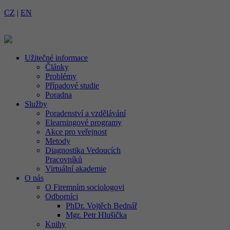
CZ
|
EN
Užitečné informace
Články
Problémy
Případové studie
Poradna
Služby
Poradenství a vzdělávání
Elearningové programy
Akce pro veřejnost
Metody
Diagnostika Vedoucích
Pracovníků
Virtuální akademie
O nás
O Firemním sociologovi
Odborníci
PhDr. Vojtěch Bednář
Mgr. Petr Hlušička
Knihy