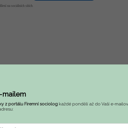
lení na sociálních sítích.
 vytváření a udržování firemní kultury. Pracuji s manažery a vedoucími
e-mailem
ky z portálu Firemní sociolog
každé pondělí až do Vaší e-mailov
adresu: