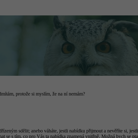
dmítám, protože si myslím, že na ní nemám?
zeným sdělit; anebo váháte, jestli nabídku přijmout a nevěříte si, jestl
nat se s tím, co pro Vás ta nabídka znamená vnitřně. Možná bych se ptal