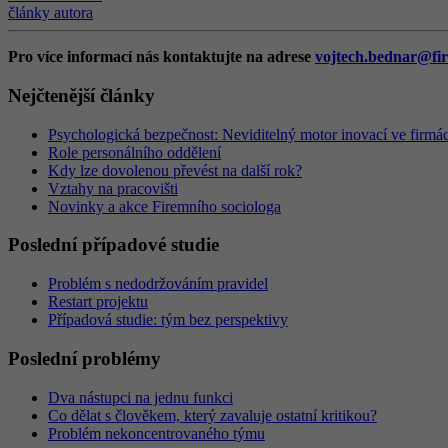
články autora
Pro více informací nás kontaktujte na adrese
vojtech.bednar@fir
Nejčtenější články
Psychologická bezpečnost: Neviditelný motor inovací ve firmá
Role personálního oddělení
Kdy lze dovolenou převést na další rok?
Vztahy na pracovišti
Novinky a akce Firemního sociologa
Poslední případové studie
Problém s nedodržováním pravidel
Restart projektu
Případová studie: tým bez perspektivy
Poslední problémy
Dva nástupci na jednu funkci
Co dělat s člověkem, který zavaluje ostatní kritikou?
Problém nekoncentrovaného týmu