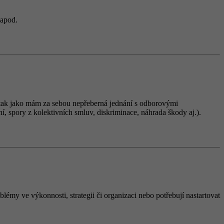
 apod.
ně tak jako mám za sebou nepřeberná jednání s odborovými
í, spory z kolektivních smluv, diskriminace, náhrada škody aj.).
lémy ve výkonnosti, strategii či organizaci nebo potřebují nastartovat