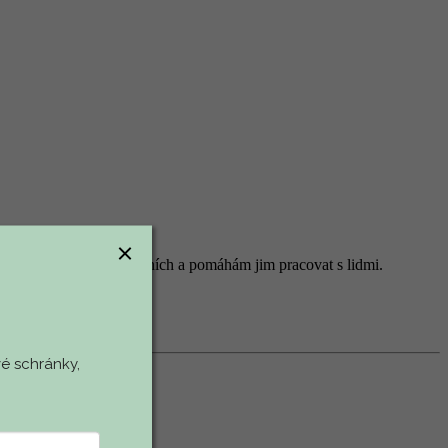
 pracovníky na všech úrovních a pomáhám jim pracovat s lidmi.
é schránky,