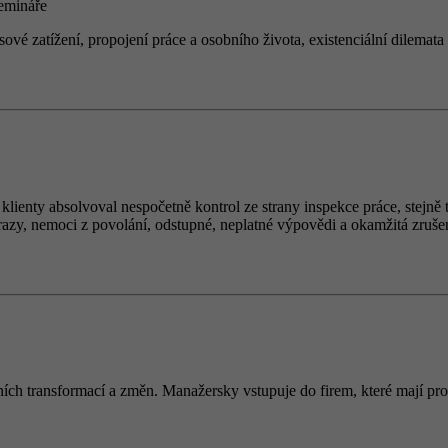
semin
á
ře
esov
é
zat
íž
en
í
, propojen
í
pr
á
ce a osobn
í
ho
ž
ivota, existenci
á
ln
í
dilemata
 klienty absolvoval nespočetně kontrol ze strany inspekce práce, stej
razy, nemoci z povolání, odstupné, neplatné výpovědi a okamžitá zrušen
ích transformací a změn. Manažersky vstupuje do firem, které mají prob