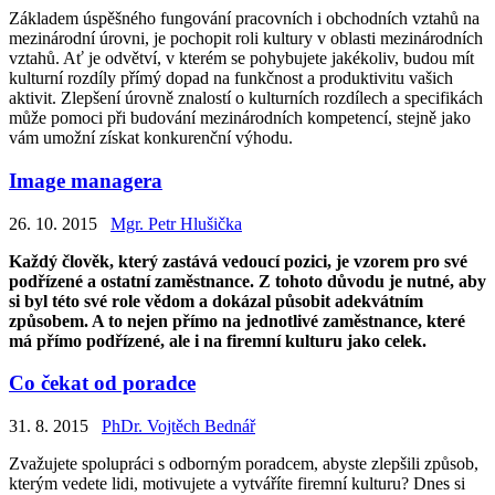
Základem úspěšného fungování pracovních i obchodních vztahů na
mezinárodní úrovni, je pochopit roli kultury v oblasti mezinárodních
vztahů. Ať je odvětví, v kterém se pohybujete jakékoliv, budou mít
kulturní rozdíly přímý dopad na funkčnost a produktivitu vašich
aktivit. Zlepšení úrovně znalostí o kulturních rozdílech a specifikách
může pomoci při budování mezinárodních kompetencí, stejně jako
vám umožní získat konkurenční výhodu.
Image managera
26. 10. 2015
Mgr. Petr Hlušička
Každý člověk, který zastává vedoucí pozici, je vzorem pro své
podřízené a ostatní zaměstnance. Z tohoto důvodu je nutné, aby
si byl této své role vědom a dokázal působit adekvátním
způsobem. A to nejen přímo na jednotlivé zaměstnance, které
má přímo podřízené, ale i na firemní kulturu jako celek.
Co čekat od poradce
31. 8. 2015
PhDr. Vojtěch Bednář
Zvažujete spolupráci s odborným poradcem, abyste zlepšili způsob,
kterým vedete lidi, motivujete a vytváříte firemní kulturu? Dnes si