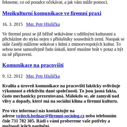
řekneme, co od poradce očekávat, a jak vám může pomoci.
Mezikulturní komunikace ve firemní praxi
16. 3. 2015
Mgr. Petr Hlušička
Ve firemní praxi se již běžně setkáváme s odlišnými kulturami a
přicházíme do styku nejen s příslušníky sousedních zemí. Naopak se
stále častěji můžeme setkávat s lidmi z mimoevropských kultur. To
sebou nese samozřejmě řadu úskalí, které musíme brát v potaz a být
na ně připraveni.
Komunikace na pracovišti
9. 12. 2012
Mgr. Petr Hlušička
Kvalita a úroveň komunikace na pracovišti fakticky ovlivňuje
výkonnost a efektivitu dané společnosti. To jsou jasná fakta,
často mechanicky prezentovaná. Málokdo se, ale zamyslí nad
vlivy a dopady, které má na sociální klima a firemní kulturu.
Pro více informací nás kontaktujte na
adrese
vojtech.bednar@firemni-sociolog.cz
nebo telefonním
čísle 731 782 385. Rádi s vámi probereme vaše potřeby a
možnosti jejich naplnění.