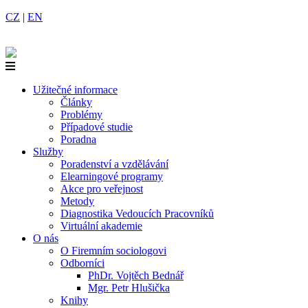
CZ
|
EN
Užitečné informace
Články
Problémy
Případové studie
Poradna
Služby
Poradenství a vzdělávání
Elearningové programy
Akce pro veřejnost
Metody
Diagnostika Vedoucích Pracovníků
Virtuální akademie
O nás
O Firemním sociologovi
Odborníci
PhDr. Vojtěch Bednář
Mgr. Petr Hlušička
Knihy