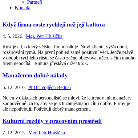
Partneři
Kontakt
Když firma roste rychleji než její kultura
4. 5. 2026
Mgr. Petr Hlušička
Růst je cíl, o který většina firem usiluje. Noví klienti, vyšší obrat,
rozšiřování týmů. Na první pohled samé pozitivní věci. Jenže právě
v období rychlého růstu se často začne objevovat něco, s čím mnoho
firem nepočítá – kultura přestává držet krok.
Manažerem dobré nálady
5. 12. 2016
PhDr. Vojtěch Bednář
Nejen v diskusích personalistů se mluví, že je trendy mít manažery
zodpovědné za to, aby se jejich zaměstnanci cítili dobře. Firmy je
ale nepotřebují. Potřebují dobrý management.
Kulturní rozdíly v pracovním prostředí
7. 12. 2015
Mgr. Petr Hlušička