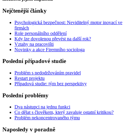
Nejčtenější články
Psychologická bezpečnost: Neviditelný motor inovací ve
firmách
Role personálního oddělení
Kdy lze dovolenou převést na další rok?
Vztahy na pracovišti
Novinky a akce Firemního sociologa
Poslední případové studie
Problém s nedodržováním pravidel
Restart projektu
Případová studie: tým bez perspektivy
Poslední problémy
Dva nástupci na jednu funkci
Co dělat s člověkem, který zavaluje ostatní kritikou?
Problém nekoncentrovaného týmu
Naposledy v poradně