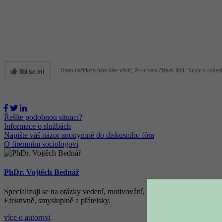
líbí se mi
Tímto tlačítkem nám dáte vědět, že se vám článek líbil. Nejde o sdílení
Řešíte podobnou situaci?
Informace o službách
Napište váš názor anonymně do diskusního fóra
O firemním sociologovi
PhDr. Vojtěch Bednář
Specializuji se na otázky vedení, motivování, řízení lidí ve firmách,
Efektivně, smysluplně a přátelsky.
více o autorovi