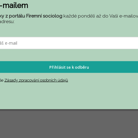
e-mailem
ky z portálu Firemní sociolog
každé pondělí až do Vaší e-mailov
adresu:
 oblasti lidských zdrojů.
Přihlásit se k odběru
aše
Zásady zpracování osobních údajů