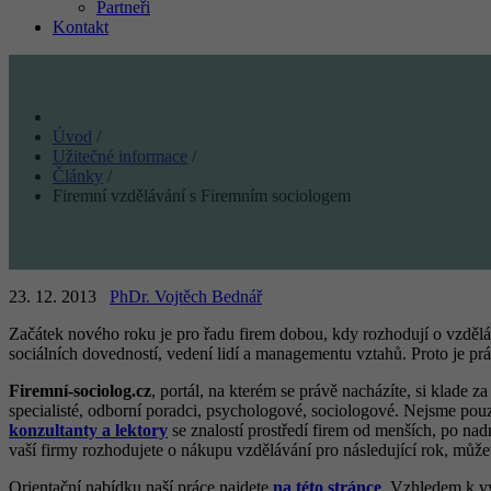
Partneři
Kontakt
Úvod
/
Užitečné informace
/
Články
/
Firemní vzdělávání s Firemním sociologem
23. 12. 2013
PhDr. Vojtěch Bednář
Začátek nového roku je pro řadu firem dobou, kdy rozhodují o vzdělá
sociálních dovedností, vedení lidí a managementu vztahů. Proto je pr
Firemní-sociolog.cz
, portál, na kterém se právě nacházíte, si klade 
specialisté, odborní poradci, psychologové, sociologové. Nejsme pouze
konzultanty a lektory
se znalostí prostředí firem od menších, po na
vaší firmy rozhodujete o nákupu vzdělávání pro následující rok, můž
Orientační nabídku naší práce najdete
na této stránce
. Vzhledem k vy