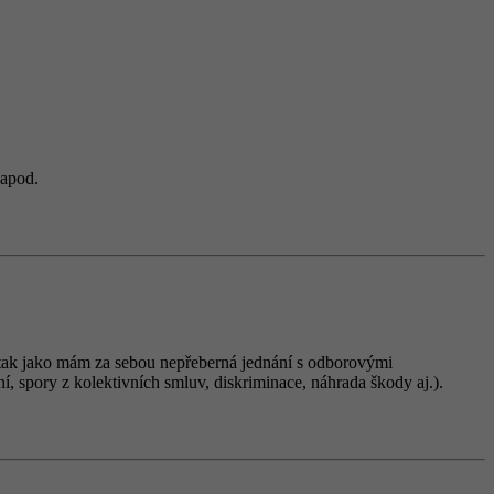
 apod.
ně tak jako mám za sebou nepřeberná jednání s odborovými
í, spory z kolektivních smluv, diskriminace, náhrada škody aj.).