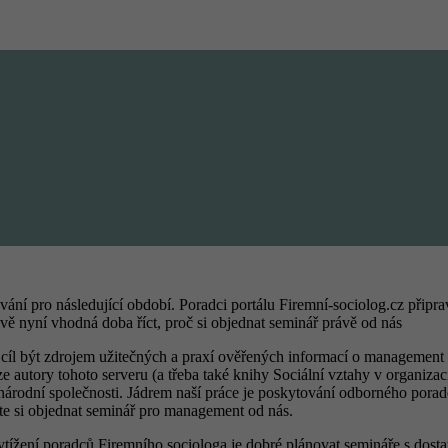
vání pro následující období. Poradci portálu Firemní-sociolog.cz přip
ávě nyní vhodná doba říct, proč si objednat seminář právě od nás
za cíl být zdrojem užitečných a praxí ověřených informací o management 
 autory tohoto serveru (a třeba také knihy Sociální vztahy v organizaci
dnárodní společnosti. Jádrem naší práce je poskytování odborného porad
ete si objednat seminář pro management od nás.
tížení poradců Firemního sociologa je dobré plánovat semináře s dos