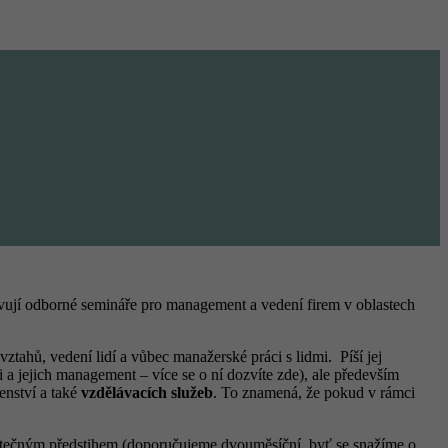
ravují odborné semináře pro management a vedení firem v oblastech
vztahů, vedení lidí a vůbec manažerské práci s lidmi.
Píší jej
 a jejich management – více se o ní dozvíte zde), ale především
enství a také
vzdělávacích služeb
. To znamená, že pokud v rámci
tatečným předstihem (doporučujeme dvouměsíční, byť se snažíme o