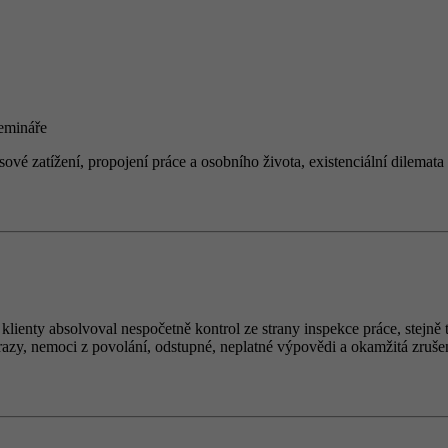
semin
á
ře
esov
é
zat
íž
en
í
, propojen
í
pr
á
ce a osobn
í
ho
ž
ivota, existenci
á
ln
í
dilemata
 klienty absolvoval nespočetně kontrol ze strany inspekce práce, stej
razy, nemoci z povolání, odstupné, neplatné výpovědi a okamžitá zrušen