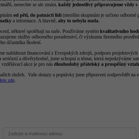
minářů, nenechte se ale zmást,
každý jednotlivý připravujeme vždy s 
kupinám
od pěti, do patnácti lidí
(menším skupinám je určeno odborné por
znatky
a informace. A hlavně,
aby to nebyla nuda
.
ocení, některé spoléhají na naše. Používáme systém
kvalitativního hod
vazujeme služby odborného poradenství, či výzkumu firemního prostředí
ého účastníka školení.
eme nabídnout financování z Evropských zdrojů, podporu projektových 
 seriózní a důvěryhodné, jsme schopni u témat, která nepokrýváme sam
á vzdělávací akce je pro nás
dlouhodobý přátelský a prospěšný vztah
našich služeb.
Vaše dotazy a poptávky jsme připraveni zodpovědět na 
dete zde
.