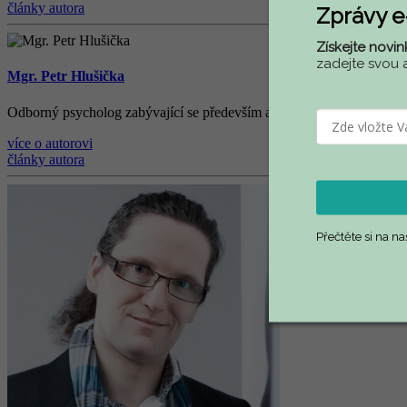
články autora
Zprávy 
Získejte novin
zadejte svou 
Mgr. Petr Hlušička
Odborný psycholog zabývající se především aplikovanou psychologií v
více o autorovi
články autora
Přečtěte si na n