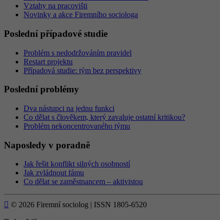
Vztahy na pracovišti
Novinky a akce Firemního sociologa
Poslední případové studie
Problém s nedodržováním pravidel
Restart projektu
Případová studie: tým bez perspektivy
Poslední problémy
Dva nástupci na jednu funkci
Co dělat s člověkem, který zavaluje ostatní kritikou?
Problém nekoncentrovaného týmu
Naposledy v poradně
Jak řešit konflikt silných osobností
Jak zvládnout fámu
Co dělat se zaměstnancem – aktivistou

© 2026 Firemní sociolog | ISSN 1805-6520