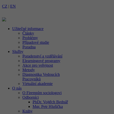
CZ
|
EN
Užitečné informace
Články
Problémy
Případové studie
Poradna
Služby
Poradenství a vzdělávání
Elearningové programy
Akce pro veřejnost
Metody
Diagnostika Vedoucích
Pracovníků
Virtuální akademie
O nás
O Firemním sociologovi
Odborníci
PhDr. Vojtěch Bednář
Mgr. Petr Hlušička
Knihy