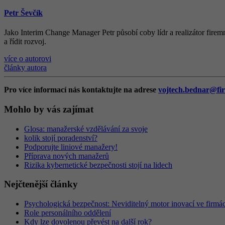
Petr Ševčík
Jako Interim Change Manager Petr působí coby lídr a realizátor firemn
a řídit rozvoj.
více o autorovi
články autora
Pro více informací nás kontaktujte na adrese
vojtech.bednar@fir
Mohlo by vás zajímat
Glosa: manažerské vzdělávání za svoje
kolik stojí poradenství?
Podporujte liniové manažery!
Příprava nových manažerů
Rizika kybernetické bezpečnosti stojí na lidech
Nejčtenější články
Psychologická bezpečnost: Neviditelný motor inovací ve firmá
Role personálního oddělení
Kdy lze dovolenou převést na další rok?