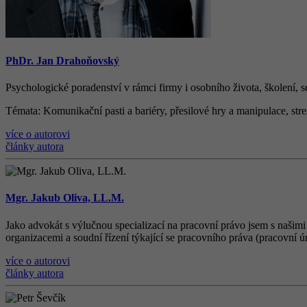
PhDr. Jan Drahoňovský
Psychologické poradenství v rámci firmy i osobního života, š
kolen
í
, 
Témata
: Komunika
č
n
í
pasti a bari
é
ry, p
ř
esilov
é
hry a manipulace, str
více o autorovi
články autora
Mgr. Jakub Oliva, LL.M.
Jako advokát s výlučnou specializací na pracovní právo jsem s našimi
organizacemi a soudní řízení týkající se pracovního práva (pracovní ú
více o autorovi
články autora