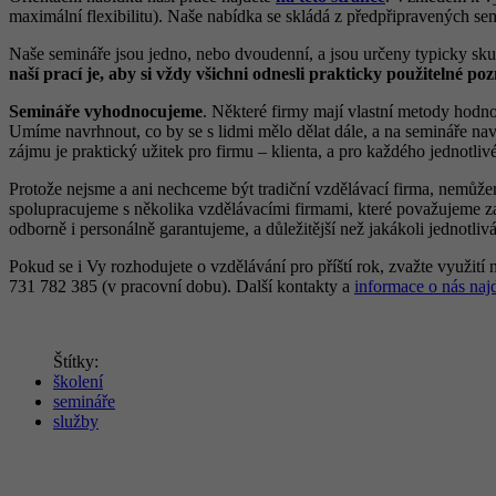
maximální flexibilitu). Naše nabídka se skládá z předpřipravených se
Naše semináře jsou jedno, nebo dvoudenní, a jsou určeny typicky s
naší prací je, aby si vždy všichni odnesli prakticky použitelné po
Semináře vyhodnocujeme
. Některé firmy mají vlastní metody hodn
Umíme navrhnout, co by se s lidmi mělo dělat dále, a na semináře na
zájmu je praktický užitek pro firmu – klienta, a pro každého jednotliv
Protože nejsme a ani nechceme být tradiční vzdělávací firma, nemůž
spolupracujeme s několika vzdělávacími firmami, které považujeme za
odborně i personálně garantujeme, a důležitější než jakákoli jednotliv
Pokud se i Vy rozhodujete o vzdělávání pro příští rok, zvažte využití 
731 782 385 (v pracovní dobu). Další kontakty a
informace o nás naj
Štítky:
školení
semináře
služby