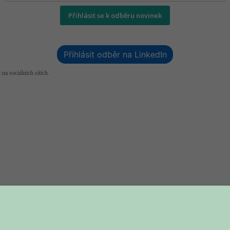
Přihlásit se k odběru novinek
Přihlásit odběr na LinkedIn
 na sociálních sítích.
 vytváření a udržování firemní kultury. Pracuji s manažery a vedoucími