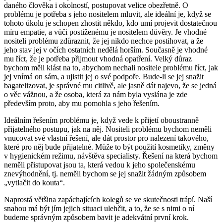
daného člověka i okolností, postupovat velice obezřetně. O
problému je potřeba s jeho nositelem mluvit, ale ideální je, když se
tohoto úkolu je schopen zhostit někdo, kdo umí projevit dostatečnou
míru empatie, a vůči postiženému je nositelem důvěry. Je vhodné
nositeli problému zdůraznit, že jej nikdo nechce postihovat, a že
jeho stav jej v očích ostatních nedělá horším. Současně je vhodné
mu říct, že je potřeba přijmout vhodná opatření. Velký důraz
bychom měli klást na to, abychom nechali nositele problému říct, jak
jej vnímá on sám, a ujistit jej o své podpoře. Bude-li se jej snažit
bagatelizovat, je správné mu citlivě, ale jasně dát najevo, že se jedná
o věc vážnou, a že osoba, která za nám byla vyslána je zde
především proto, aby mu pomohla s jeho řešením.
Ideálním řešením problému je, když vede k přijetí oboustranně
přijatelného postupu, jak na něj. Nositeli problému bychom neměli
vnucovat své vlastní řešení, ale dát prostor pro nalezení takového,
které pro něj bude přijatelné. Může to být použití kosmetiky, změny
v hygienickém režimu, návštěva specialisty. Řešení na která bychom
neměli přistupovat jsou ta, která vedou k jeho společenskému
znevýhodnění, tj. neměli bychom se jej snažit žádným způsobem
„vytlačit do kouta“.
Naprostá většina zapáchajících kolegů se ve skutečnosti trápí. Naší
snahou má být jím jejich situaci ulehčit, a to, že se s nimi o ní
budeme správným způsobem bavit je adekvátní první krok.