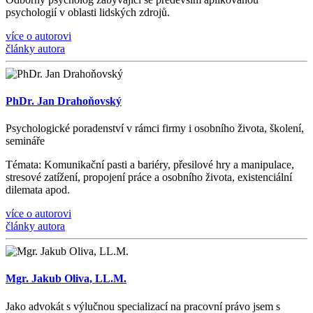
psychologií v oblasti lidských zdrojů.
více o autorovi
články autora
PhDr. Jan Drahoňovský
Psychologické poradenství v rámci firmy i osobního života, š
kolen
í
,
semin
á
ře
Témata
: Komunika
č
n
í
pasti a bari
é
ry, p
ř
esilov
é
hry a manipulace,
stresov
é
zat
íž
en
í
, propojen
í
pr
á
ce a osobn
í
ho
ž
ivota, existenci
á
ln
í
dilemata apod.
více o autorovi
články autora
Mgr. Jakub Oliva, LL.M.
Jako advokát s výlučnou specializací na pracovní právo jsem s