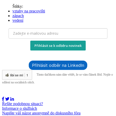
Štítky:
vztahy na pracovišti
zápach
vedení
Přihlásit se k odběru novinek
Přihlásit odběr na LinkedIn
líbí se mi
1
Tímto tlačítkem nám dáte vědět, že se vám článek líbil. Nejde o
sdílení na sociálních sítích.
Řešíte podobnou situaci?
Informace o službách
Napište váš názor anonymně do diskusního fóra