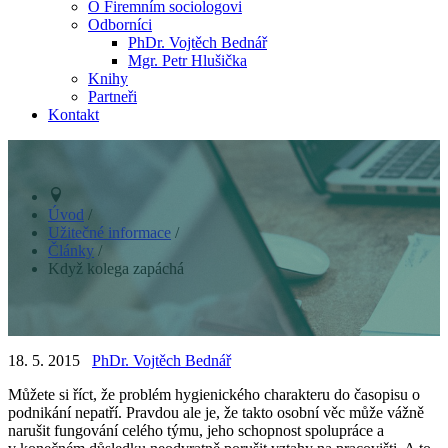
O Firemním sociologovi
Odborníci
PhDr. Vojtěch Bednář
Mgr. Petr Hlušička
Knihy
Partneři
Kontakt
Úvod
/
Užitečné informace
/
Články
/
Když kolega zapáchá
18. 5. 2015
PhDr. Vojtěch Bednář
Můžete si říct, že problém hygienického charakteru do časopisu o
podnikání nepatří. Pravdou ale je, že takto osobní věc může vážně
narušit fungování celého týmu, jeho schopnost spolupráce a