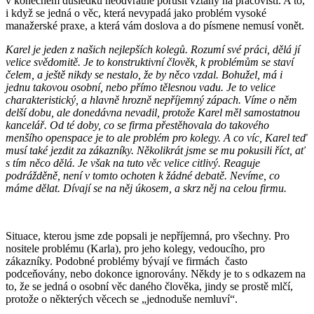
v konečném důsledku neodvratně porušit vztahy na pracovišti. A to,
i když se jedná o věc, která nevypadá jako problém vysoké
manažerské praxe, a která vám doslova a do písmene nemusí vonět.
Karel je jeden z našich nejlepších kolegů. Rozumí své práci, dělá jí
velice svědomitě. Je to konstruktivní člověk, k problémům se staví
čelem, a ještě nikdy se nestalo, že by něco vzdal. Bohužel, má i
jednu takovou osobní, nebo přímo tělesnou vadu. Je to velice
charakteristický, a hlavně hrozně nepříjemný zápach. Víme o něm
delší dobu, ale donedávna nevadil, protože Karel měl samostatnou
kancelář. Od té doby, co se firma přestěhovala do takového
menšího openspace je to ale problém pro kolegy. A co víc, Karel teď
musí také jezdit za zákazníky. Několikrát jsme se mu pokusili říct, ať
s tím něco dělá. Je však na tuto věc velice citlivý. Reaguje
podrážděně, není v tomto ochoten k žádné debatě. Nevíme, co
máme dělat. Dívají se na něj úkosem, a skrz něj na celou firmu.
Situace, kterou jsme zde popsali je nepříjemná, pro všechny. Pro
nositele problému (Karla), pro jeho kolegy, vedoucího, pro
zákazníky. Podobné problémy bývají ve firmách
často
podceňovány, nebo dokonce ignorovány. Někdy je to s odkazem na
to, že se jedná o osobní věc daného člověka, jindy se prostě mlčí,
protože o některých věcech se „jednoduše nemluví“.