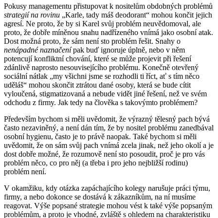
Pokusy managementu přistupovat k nositelům obdobných problémů
strategií na rovinu
„Karle, tady máš deodorant“ mohou končit jejich
agresí. Ne proto, že by si Karel svůj problém neuvědomoval, ale
proto, že dobře míněnou snahu nadřízeného vnímá jako osobní atak.
Dost možná proto, že sám není sto problém řešit. Snahy o
nenápadné naznačení
pak buď ignoruje úplně, nebo v něm
potencují konfliktní chování, které se může projevit při řešení
zdánlivě naprosto nesouvisejícího problému. Konečně otevřený
sociální nátlak „my všichni jsme se rozhodli ti říct, ať s tím něco
uděláš“ mohou skončit ztrátou dané osoby, která se bude cítit
vyloučená, stigmatizovaná a nebude vidět jiné řešení, než ve svém
odchodu z firmy. Jak tedy na člověka s takovýmto problémem?
Především bychom si měli uvědomit, že výrazný tělesný pach bývá
často nezaviněný, a není dán tím, že by nositel problému zanedbával
osobní hygienu, často je to právě naopak. Také bychom si měli
uvědomit, že on sám svůj pach vnímá zcela jinak, než jeho okolí a je
dost dobře možné, že rozumově není sto posoudit, proč je pro vás
problém něco, co pro něj (a třeba i pro jeho nejbližší rodinu)
problém není.
V okamžiku, kdy otázka zapáchajícího kolegy narušuje práci týmu,
firmy, a nebo dokonce se dostává k zákazníkům, na ní musíme
reagovat. Výše popsané strategie mohou vést k také výše popsaným
problémům, a proto je vhodné, zvláště s ohledem na charakteristiku