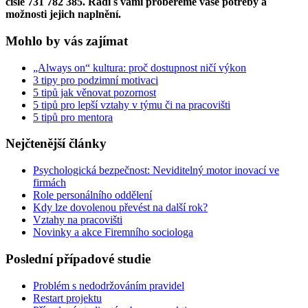
čísle 731 782 385. Rádi s vámi probereme vaše potřeby a
možnosti jejich naplnění.
Mohlo by vás zajímat
„Always on“ kultura: proč dostupnost ničí výkon
3 tipy pro podzimní motivaci
5 tipů jak věnovat pozornost
5 tipů pro lepší vztahy v týmu či na pracovišti
5 tipů pro mentora
Nejčtenější články
Psychologická bezpečnost: Neviditelný motor inovací ve
firmách
Role personálního oddělení
Kdy lze dovolenou převést na další rok?
Vztahy na pracovišti
Novinky a akce Firemního sociologa
Poslední případové studie
Problém s nedodržováním pravidel
Restart projektu