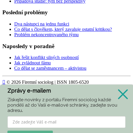
Případová studie: tým bez perspektivy
Poslední problémy
Dva nástupci na jednu funkci
Co dělat s člověkem, který zavaluje ostatní kritikou?
Problém nekoncentrovaného týmu
Naposledy v poradně
Jak řešit konflikt silných osobností
Jak zvládnout fámu
Co dělat se zaměstnancem – aktivistou

© 2026 Firemní sociolog | ISSN 1805-6520
Zprávy e-mailem
Today
416
Získejte novinky z portálu Firemní sociolog každé
Yesterday
1125
pondělí až do Vaší e-mailové schránky, zadejte svou
adresu
.
Week
3247
Month
4104
All
416578