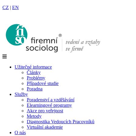
CZ
|
EN
Užitečné informace
Články
Problémy
Případové studie
Poradna
Služby
Poradenství a vzdělávání
Elearningové programy
Akce pro veřejnost
Metody
Diagnostika Vedoucích Pracovníků
Virtuální akademie
O nás