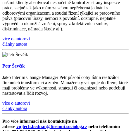
našimi klienty absolvoval nespočetně kontrol ze strany inspekce
práce, stejně tak jako mám za sebou nepřeberná jednání s
odborovými organizacemi a soudní řízení týkající se pracovního
práva (pracovní úrazy, nemoci z povolání, odstupné, neplatné
výpovědi a okamžitá zrušení, spory z kolektivních smluv,
diskriminace, náhrada škody aj.).
více o autorovi
články autora
Petr Ševčík
Jako Interim Change Manager Petr působí coby lídr a realizátor
firemních transformací a změn. Manažersky vstupuje do firem, které
mají problémy ve výkonnosti, strategii či organizaci nebo potřebují
nastartovat a řídit rozvoj.
více o autorovi
články autora
Pro více informací nás kontaktujte na
adrese
vojtech.bednar@firemni-sociolog.cz
nebo telefonním