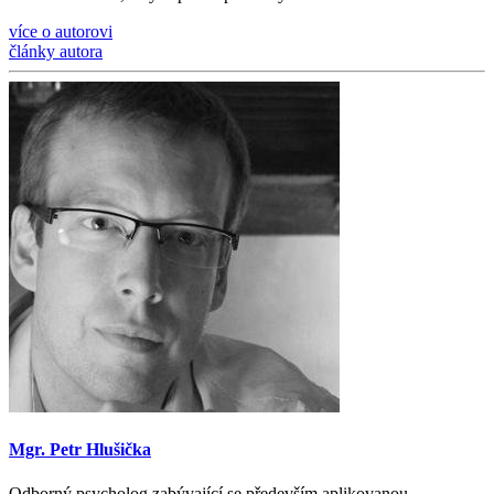
více o autorovi
články autora
Mgr. Petr Hlušička
Odborný psycholog zabývající se především aplikovanou