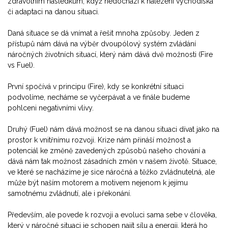
zdravotním následkům, když nedochází k nalezení východiska
či adaptaci na danou situaci.
Daná situace se dá vnímat a řešit mnoha způsoby. Jeden z
přístupů nám dává na výběr dvoupólový systém zvládání
náročných životních situací, který nám dává dvě možnosti (Fire
vs Fuel).
První spočívá v principu (Fire), kdy se konkrétní situaci
podvolíme, necháme se vyčerpávat a ve finále budeme
pohlceni negativními vlivy.
Druhý (Fuel) nám dává možnost se na danou situaci dívat jako na
prostor k vnitřnímu rozvoji. Krize nám přináší možnost a
potenciál ke změně zavedených způsobů našeho chování a
dává nám tak možnost zásadních změn v našem životě. Situace,
ve které se nacházíme je sice náročná a těžko zvládnutelná, ale
může být naším motorem a motivem nejenom k jejímu
samotnému zvládnutí, ale i překonání.
Především, ale povede k rozvoji a evoluci sama sebe v člověka,
který v náročné situaci je schopen najít sílu a energii, která ho