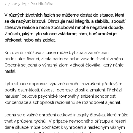
7. 7. 2015
Mgr. Petr Hlušička
V různých životních fázích se můžeme dostat do situace, která
se dá nazývat krizová. Ohrožuje naši integritu a stabilitu, spouští
stresové reakce a může způsobovat mnohé negativní dopady.
Způsob, jakým tyto situace zvládáme, nám, buď umožní je
překonat, nebo nás zdolat.
Krizová či zátěžová situace může být ztráta zaměstnání,
nedostatek financí, ztráta partnera nebo zásadní životní změna.
Obecně se jedná o výrazný zlom v životě člověka, který náhle
nastal.
Tyto situace doprovází výrazné emoční rozrušení, především
pocity osamělosti, úzkosti, deprese, zlosti a zmatení. Přichází
narušení celkové psychické rovnováhy, snížení schopnosti
koncentrace a schopnosti racionálně se rozhodovat a jednat.
Jedná se o vážné ohrožení celkové integrity člověka, které může
trvat v průběhu týdnů. V případě nevhodného přístupu a řešení
dané situace může docházet k vyhrocení a následným vážným