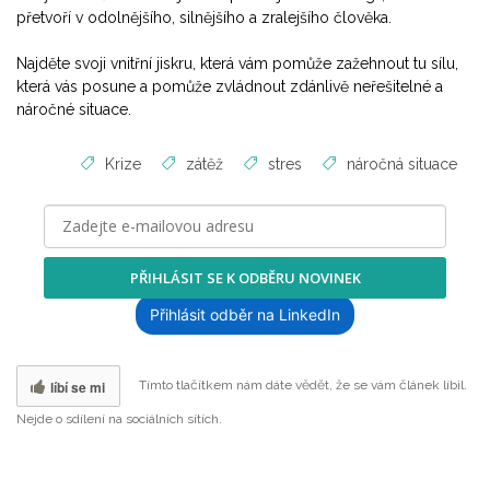
přetvoří v odolnějšího, silnějšího a zralejšího člověka.
Najděte svoji vnitřní jiskru, která vám pomůže zažehnout tu sílu,
která vás posune a pomůže zvládnout zdánlivě neřešitelné a
náročné situace.
Krize
zátěž
stres
náročná situace
PŘIHLÁSIT SE K ODBĚRU NOVINEK
Přihlásit odběr na LinkedIn
líbí se mi
Tímto tlačítkem nám dáte vědět, že se vám článek líbil.
Nejde o sdílení na sociálních sítích.