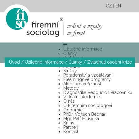
CZ
|
EN
Užitečné informace
Články
Problémy
Úvod
/
Užitečné informace
/
Články
/
Zvládnutí osobní krize
Případové studie
Poradna
Služby
Poradenství a vzdělávání
Elearningové programy
Akce pro veřejnost
Metody
Diagnostika Vedoucích Pracovníků
Virtuální akademie
O nás
O Firemním sociologovi
Odborníci
PhDr. Vojtěch Bednář
Mgr. Petr Hlušička
Knihy
Partneři
Kontakt