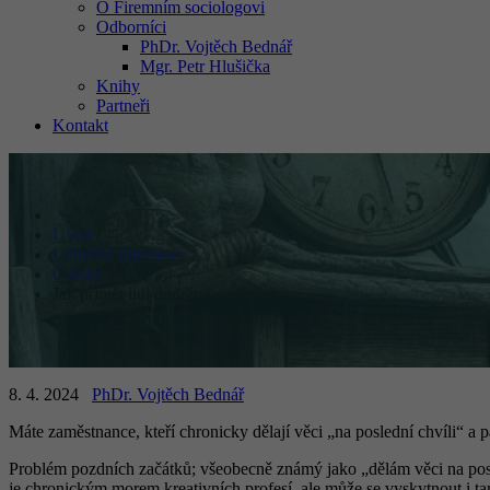
O Firemním sociologovi
Odborníci
PhDr. Vojtěch Bednář
Mgr. Petr Hlušička
Knihy
Partneři
Kontakt
Úvod
/
Užitečné informace
/
Články
/
Jak přimět lidi dodržovat termíny
8. 4. 2024
PhDr. Vojtěch Bednář
Máte zaměstnance, kteří chronicky dělají věci „na poslední chvíli“ a 
Problém pozdních začátků; všeobecně známý jako „dělám věci na posl
je chronickým morem kreativních profesí, ale může se vyskytnout i tam