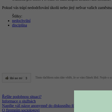
Pokud vás trápí nedodržování úkolů nebo jiný nešvar vašich zaměstna
Štítky:
nedochvilní
disciplína
líbí se mi
3
Tímto tlačítkem nám dáte vědět, že se vám článek líbil. Nejde o sdí
Řešíte podobnou situaci?
Informace o službách
Napište váš názor anonymně do diskusního fóra
O firemním sociologovi