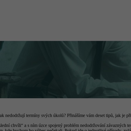
pak nedodržují termíny svých úkolů? Přinášíme vám deset tipů, jak je př
ední chvíli“ a s ním úzce spojený problém nedodržování závazných ter
, kde bychom ho vůbec nečekali. Pokud jde o jednotlivé případy, zvládá