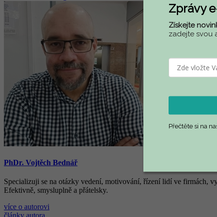
Zprávy 
Získejte novin
zadejte svou 
Přečtěte si na n
PhDr. Vojtěch Bednář
Specializuji se na otázky vedení, motivování, řízení lidí ve firmách,
Efektivně, smysluplně a přátelsky.
více o autorovi
články autora