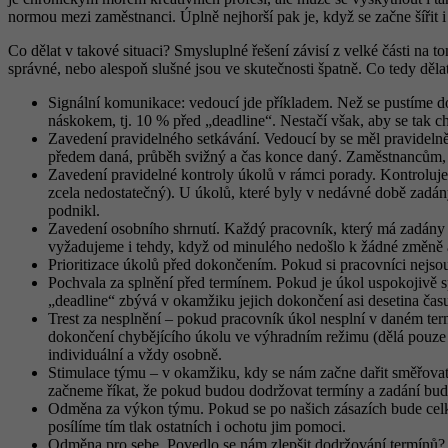
normou mezi zaměstnanci. Úplně nejhorší pak je, když se začne šířit i na
Co dělat v takové situaci? Smysluplné řešení závisí z velké části na 
správné, nebo alespoň slušné jsou ve skutečnosti špatně. Co tedy děla
Signální komunikace: vedoucí jde příkladem. Než se pustíme do 
náskokem, tj. 10 % před „deadline“. Nestačí však, aby se tak ch
Zavedení pravidelného setkávání. Vedoucí by se měl pravidelně
předem daná, průběh svižný a čas konce daný. Zaměstnancům, k
Zavedení pravidelné kontroly úkolů v rámci porady. Kontrolujem
zcela nedostatečný). U úkolů, které byly v nedávné době zadány
podnikl.
Zavedení osobního shrnutí. Každý pracovník, který má zadány 
vyžadujeme i tehdy, když od minulého nedošlo k žádné změně a
Prioritizace úkolů před dokončením. Pokud si pracovníci nejsou 
Pochvala za splnění před termínem. Pokud je úkol uspokojivě s
„deadline“ zbývá v okamžiku jejich dokončení asi desetina čas
Trest za nesplnění – pokud pracovník úkol nesplní v daném te
dokončení chybějícího úkolu ve výhradním režimu (dělá pouze j
individuální a vždy osobně.
Stimulace týmu – v okamžiku, kdy se nám začne dařit směřovat 
začneme říkat, že pokud budou dodržovat termíny a zadání bude 
Odměna za výkon týmu. Pokud se po našich zásazích bude celková
posílíme tím tlak ostatních i ochotu jim pomoci.
Odměna pro sebe. Povedlo se nám zlepšit dodržování termínů? 