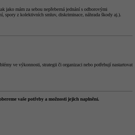
ně tak jako mám za sebou nepřeberná jednání s odborovými
í, spory z kolektivních smluv, diskriminace, náhrada škody aj.).
lémy ve výkonnosti, strategii či organizaci nebo potřebují nastartovat
obereme vaše potřeby a možnosti jejich naplnění.