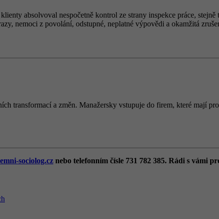
 klienty absolvoval nespočetně kontrol ze strany inspekce práce, stej
razy, nemoci z povolání, odstupné, neplatné výpovědi a okamžitá zrušen
ích transformací a změn. Manažersky vstupuje do firem, které mají prob
emni-sociolog.cz
nebo telefonním čísle 731 782 385. Rádi s vámi pr
ch