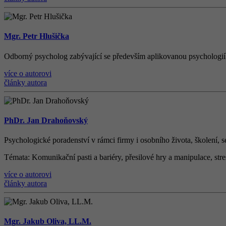
Mgr. Petr Hlušička
Odborný psycholog zabývající se především aplikovanou psychologií v
více o autorovi
články autora
PhDr. Jan Drahoňovský
Psychologické poradenství v rámci firmy i osobního života, š
kolen
í
, 
Témata
: Komunika
č
n
í
pasti a bari
é
ry, p
ř
esilov
é
hry a manipulace, str
více o autorovi
články autora
Mgr. Jakub Oliva, LL.M.