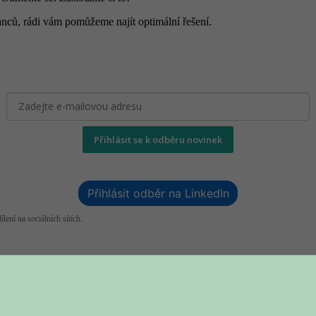
nců, rádi vám pomůžeme najít optimální řešení.
Přihlásit se k odběru novinek
Přihlásit odběr na LinkedIn
lení na sociálních sítích.