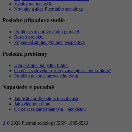
Vztahy na pracovišti
Novinky a akce Firemního sociologa
Poslední případové studie
Problém s nedodržováním pravidel
Restart projektu
Případová studie: tým bez perspektivy
Poslední problémy
Dva nástupci na jednu funkci
Co dělat s člověkem, který zavaluje ostatní kritikou?
Problém nekoncentrovaného týmu
Naposledy v poradně
Jak řešit konflikt silných osobností
Jak zvládnout fámu
Co dělat se zaměstnancem – aktivistou

© 2026 Firemní sociolog | ISSN 1805-6520