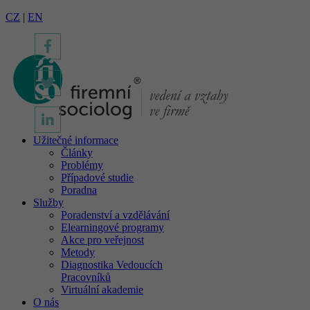
CZ
|
EN
Užitečné informace
Články
Problémy
Případové studie
Poradna
Služby
Poradenství a vzdělávání
Elearningové programy
Akce pro veřejnost
Metody
Diagnostika Vedoucích
Pracovníků
Virtuální akademie
O nás