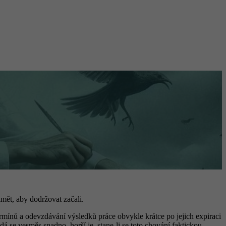
imět, aby dodržovat začali.
mínů a odevzdávání výsledků práce obvykle krátce po jejich expiraci
 se vesměs snadno, horší je, stane-li se toto chování faktickou