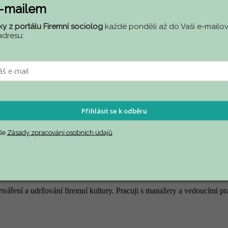
e-mailem
ky z portálu Firemní sociolog
každé pondělí až do Vaší e-mailov
adresu:
Přihlásit se k odběru
aše
Zásady zpracování osobních údajů
 vytváření a udržování firemní kultury. Pracuji s manažery a vedoucími