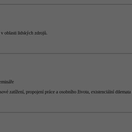
 oblasti lidských zdrojů.
semin
á
ře
esov
é
zat
íž
en
í
, propojen
í
pr
á
ce a osobn
í
ho
ž
ivota, existenci
á
ln
í
dilemata