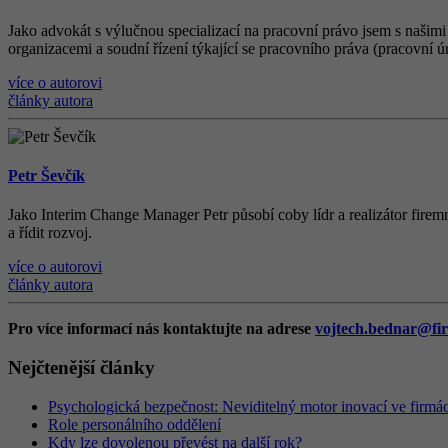
Jako advokát s výlučnou specializací na pracovní právo jsem s našimi
organizacemi a soudní řízení týkající se pracovního práva (pracovní ú
více o autorovi
články autora
Petr Ševčík
Jako Interim Change Manager Petr působí coby lídr a realizátor firemn
a řídit rozvoj.
více o autorovi
články autora
Pro více informací nás kontaktujte na adrese
vojtech.bednar@fir
Nejčtenější články
Psychologická bezpečnost: Neviditelný motor inovací ve firmá
Role personálního oddělení
Kdy lze dovolenou převést na další rok?