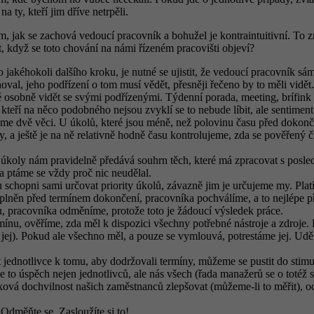
 ty, kteří jim dříve netrpěli.
tom, jak se zachová vedoucí pracovník a bohužel je kontraintuitivní. To
t, když se toto chování na námi řízeném pracovišti objeví?
jakéhokoli dalšího kroku, je nutné se ujistit, že vedoucí pracovník sá
oval, jeho podřízení o tom musí vědět, přesněji řečeno by to měli vidět.
 osobně vidět se svými podřízenými. Týdenní porada, meeting, brífink n
teří na něco podobného nejsou zvyklí se to nebude líbit, ale sentimen
e dvě věci. U úkolů, které jsou méně, než polovinu času před dokončení
, a ještě je na ně relativně hodně času kontrolujeme, zda se pověřený č
úkoly nám pravidelně předává souhrn těch, které má zpracovat s posl
 ptáme se vždy proč nic neudělal.
schopni sami určovat priority úkolů, závazně jim je určujeme my. Platí 
plněn před termínem dokončení, pracovníka pochválíme, a to nejlépe př
u, pracovníka odměníme, protože toto je žádoucí výsledek práce.
rmínu, ověříme, zda měl k dispozici všechny potřebné nástroje a zdro
ej). Pokud ale všechno měl, a pouze se vymlouvá, potrestáme jej. Uděl
jednotlivce k tomu, aby dodržovali termíny, můžeme se pustit do stim
to úspěch nejen jednotlivců, ale nás všech (řada manažerů se o totéž s
 dochvilnost našich zaměstnanců zlepšovat (můžeme-li to měřit), odměn
Odměňte se. Zasloužíte si to!