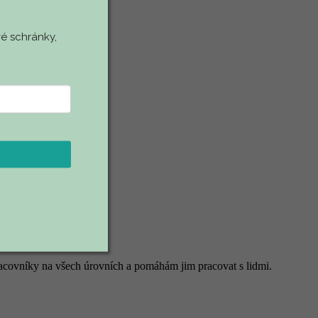
é schránky,
 pracovníky na všech úrovních a pomáhám jim pracovat s lidmi.