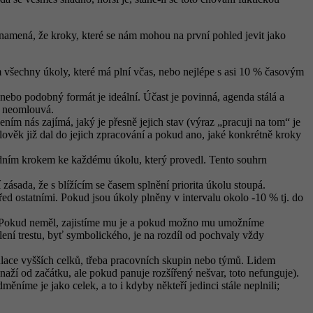
 znamená, že kroky, které se nám mohou na první pohled jevit jako
m všechny úkoly, které má plní včas, nebo nejlépe s asi 10 % časovým
ebo podobný formát je ideální. Účast je povinná, agenda stálá a
t neomlouvá.
m nás zajímá, jaký je přesně jejich stav (výraz „pracuji na tom“ je
lověk již dal do jejich zpracování a pokud ano, jaké konkrétně kroky
edním krokem ke každému úkolu, který provedl. Tento souhrn
zásada, že s blížícím se časem splnění priorita úkolu stoupá.
ed ostatními. Pokud jsou úkoly plněny v intervalu okolo -10 % tj. do
je. Pokud neměl, zajistíme mu je a pokud možno mu umožníme
ení trestu, byť symbolického, je na rozdíl od pochvaly vždy
ulace vyšších celků, třeba pracovních skupin nebo týmů. Lidem
naží od začátku, ale pokud panuje rozšířený nešvar, toto nefunguje).
íme je jako celek, a to i kdyby někteří jedinci stále neplnili;