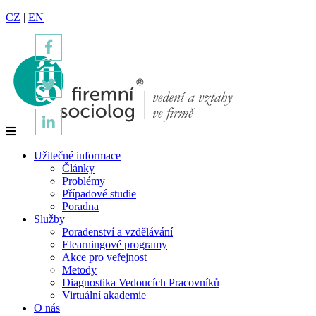
CZ
|
EN
Užitečné informace
Články
Problémy
Případové studie
Poradna
Služby
Poradenství a vzdělávání
Elearningové programy
Akce pro veřejnost
Metody
Diagnostika Vedoucích Pracovníků
Virtuální akademie
O nás