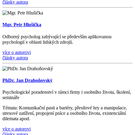
články autora
Mgr. Petr Hlušička
Odborný psycholog zabývající se především aplikovanou
psychologií v oblasti lidských zdrojů.
více o autorovi
články autora
PhDr. Jan Drahoňovský
Psychologické poradenství v rámci firmy i osobního života, š
kolen
í
,
semin
á
ře
Témata
: Komunika
č
n
í
pasti a bari
é
ry, p
ř
esilov
é
hry a manipulace,
stresov
é
zat
íž
en
í
, propojen
í
pr
á
ce a osobn
í
ho
ž
ivota, existenci
á
ln
í
dilemata apod.
více o autorovi
články autora