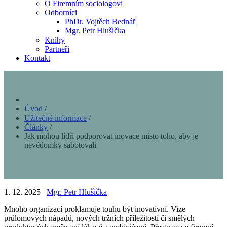
O Firemním sociologovi
Odborníci
PhDr. Vojtěch Bednář
Mgr. Petr Hlušička
Knihy
Partneři
Kontakt
Úvod
/
Užitečné informace
/
Články
/
Jak mohou lídři podporovat inovace místo toho, aby je
nevědomky sabotovali
1. 12. 2025
Mgr. Petr Hlušička
Mnoho organizací proklamuje touhu být inovativní. Vize
průlomových nápadů, nových tržních příležitostí či smělých