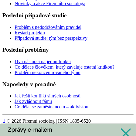
Novinky a akce Firemního sociologa
Poslední případové studie
Problém s nedodržováním pravidel
Restart projektu
Případová studie: tým bez perspektivy
Poslední problémy
Dva nástupci na jednu funkci
Co dělat s člověkem, který zavaluje ostatní kritikou?
Problém nekoncentrovaného týmu
Naposledy v poradně
Jak řešit konflikt silných osobností
Jak zvládnout fámu
Co dělat se zaměstnancem – aktivistou

© 2026 Firemní sociolog | ISSN 1805-6520
Zprávy e-mailem
Today
382