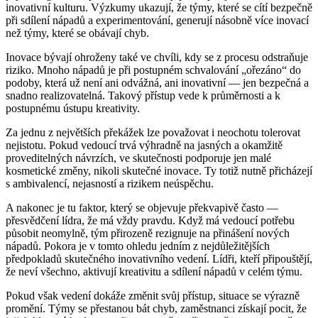
inovativní kulturu. Výzkumy ukazují, že týmy, které se cítí bezpečně
při sdílení nápadů a experimentování, generují násobně více inovací
než týmy, které se obávají chyb.
Inovace bývají ohroženy také ve chvíli, kdy se z procesu odstraňuje
riziko. Mnoho nápadů je při postupném schvalování „ořezáno“ do
podoby, která už není ani odvážná, ani inovativní — jen bezpečná a
snadno realizovatelná. Takový přístup vede k průměrnosti a k
postupnému ústupu kreativity.
Za jednu z největších překážek lze považovat i neochotu tolerovat
nejistotu. Pokud vedoucí trvá výhradně na jasných a okamžitě
proveditelných návrzích, ve skutečnosti podporuje jen malé
kosmetické změny, nikoli skutečné inovace. Ty totiž nutně přicházejí
s ambivalencí, nejasností a rizikem neúspěchu.
A nakonec je tu faktor, který se objevuje překvapivě často —
přesvědčení lídra, že má vždy pravdu. Když má vedoucí potřebu
působit neomylně, tým přirozeně rezignuje na přinášení nových
nápadů. Pokora je v tomto ohledu jedním z nejdůležitějších
předpokladů skutečného inovativního vedení. Lídři, kteří připouštějí,
že neví všechno, aktivují kreativitu a sdílení nápadů v celém týmu.
Pokud však vedení dokáže změnit svůj přístup, situace se výrazně
promění. Týmy se přestanou bát chyb, zaměstnanci získají pocit, že