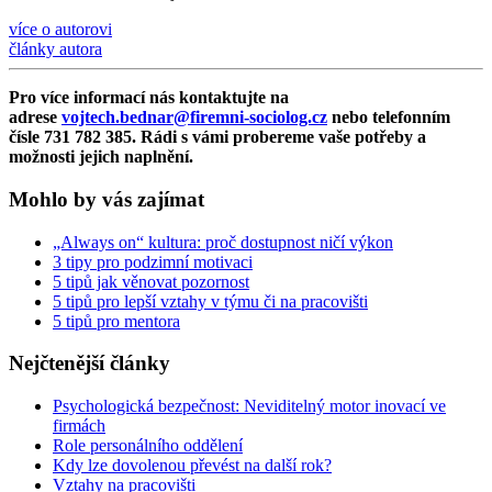
více o autorovi
články autora
Pro více informací nás kontaktujte na
adrese
vojtech.bednar@firemni-sociolog.cz
nebo telefonním
čísle 731 782 385. Rádi s vámi probereme vaše potřeby a
možnosti jejich naplnění.
Mohlo by vás zajímat
„Always on“ kultura: proč dostupnost ničí výkon
3 tipy pro podzimní motivaci
5 tipů jak věnovat pozornost
5 tipů pro lepší vztahy v týmu či na pracovišti
5 tipů pro mentora
Nejčtenější články
Psychologická bezpečnost: Neviditelný motor inovací ve
firmách
Role personálního oddělení
Kdy lze dovolenou převést na další rok?
Vztahy na pracovišti