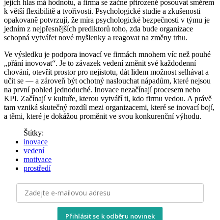
jejich hlas má hodnotu, a firma se začne přirozeně posouvat směrem
k větší flexibilitě a tvořivosti. Psychologické studie a zkušenosti
opakovaně potvrzují, že míra psychologické bezpečnosti v týmu je
jedním z nejpřesnějších prediktorů toho, zda bude organizace
schopná vytvářet nové myšlenky a reagovat na změny trhu.
Ve výsledku je podpora inovací ve firmách mnohem víc než pouhé
„přání inovovat“. Je to závazek vedení změnit své každodenní
chování, otevřít prostor pro nejistotu, dát lidem možnost selhávat a
učit se — a zároveň být ochotný naslouchat nápadům, které nejsou
na první pohled jednoduché. Inovace nezačínají procesem nebo
KPI. Začínají v kultuře, kterou vytváří ti, kdo firmu vedou. A právě
tam vzniká skutečný rozdíl mezi organizacemi, které se inovací bojí,
a těmi, které je dokážou proměnit ve svou konkurenční výhodu.
Štítky:
inovace
vedení
motivace
prostředí
Přihlásit se k odběru novinek