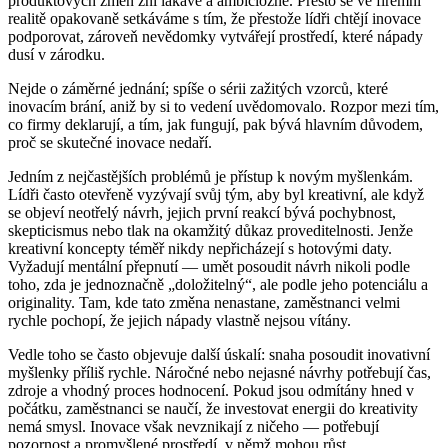
produktových změn zní lákavě a ambiciózně. Přesto se ve firemní
realitě opakovaně setkáváme s tím, že přestože lídři chtějí inovace
podporovat, zároveň nevědomky vytvářejí prostředí, které nápady
dusí v zárodku.
Nejde o záměrné jednání; spíše o sérii zažitých vzorců, které
inovacím brání, aniž by si to vedení uvědomovalo. Rozpor mezi tím,
co firmy deklarují, a tím, jak fungují, pak bývá hlavním důvodem,
proč se skutečné inovace nedaří.
Jedním z nejčastějších problémů je přístup k novým myšlenkám.
Lídři často otevřeně vyzývají svůj tým, aby byl kreativní, ale když
se objeví neotřelý návrh, jejich první reakcí bývá pochybnost,
skepticismus nebo tlak na okamžitý důkaz proveditelnosti. Jenže
kreativní koncepty téměř nikdy nepřicházejí s hotovými daty.
Vyžadují mentální přepnutí — umět posoudit návrh nikoli podle
toho, zda je jednoznačně „doložitelný“, ale podle jeho potenciálu a
originality. Tam, kde tato změna nenastane, zaměstnanci velmi
rychle pochopí, že jejich nápady vlastně nejsou vítány.
Vedle toho se často objevuje další úskalí: snaha posoudit inovativní
myšlenky příliš rychle. Náročné nebo nejasné návrhy potřebují čas,
zdroje a vhodný proces hodnocení. Pokud jsou odmítány hned v
počátku, zaměstnanci se naučí, že investovat energii do kreativity
nemá smysl. Inovace však nevznikají z ničeho — potřebují
pozornost a promyšlené prostředí, v němž mohou růst.