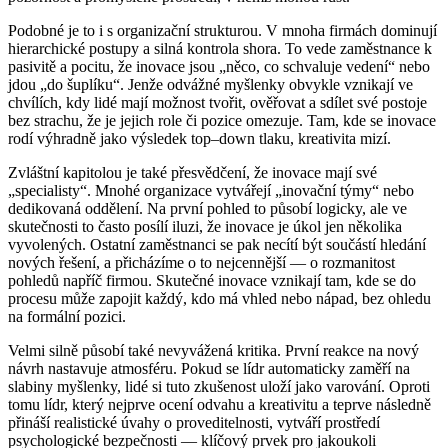
Podobné je to i s organizační strukturou. V mnoha firmách dominují
hierarchické postupy a silná kontrola shora. To vede zaměstnance k
pasivitě a pocitu, že inovace jsou „něco, co schvaluje vedení“ nebo
jdou „do šuplíku“. Jenže odvážné myšlenky obvykle vznikají ve
chvílích, kdy lidé mají možnost tvořit, ověřovat a sdílet své postoje
bez strachu, že je jejich role či pozice omezuje. Tam, kde se inovace
rodí výhradně jako výsledek top–down tlaku, kreativita mizí.
Zvláštní kapitolou je také přesvědčení, že inovace mají své
„specialisty“. Mnohé organizace vytvářejí „inovační týmy“ nebo
dedikovaná oddělení. Na první pohled to působí logicky, ale ve
skutečnosti to často posílí iluzi, že inovace je úkol jen několika
vyvolených. Ostatní zaměstnanci se pak necítí být součástí hledání
nových řešení, a přicházíme o to nejcennější — o rozmanitost
pohledů napříč firmou. Skutečné inovace vznikají tam, kde se do
procesu může zapojit každý, kdo má vhled nebo nápad, bez ohledu
na formální pozici.
Velmi silně působí také nevyvážená kritika. První reakce na nový
návrh nastavuje atmosféru. Pokud se lídr automaticky zaměří na
slabiny myšlenky, lidé si tuto zkušenost uloží jako varování. Oproti
tomu lídr, který nejprve ocení odvahu a kreativitu a teprve následně
přináší realistické úvahy o proveditelnosti, vytváří prostředí
psychologické bezpečnosti — klíčový prvek pro jakoukoli