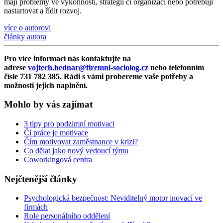
mají problémy ve výkonnosti, strategii či organizaci nebo potřebují
nastartovat a řídit rozvoj.
více o autorovi
články autora
Pro více informací nás kontaktujte na
adrese
vojtech.bednar@firemni-sociolog.cz
nebo telefonním
čísle 731 782 385. Rádi s vámi probereme vaše potřeby a
možnosti jejich naplnění.
Mohlo by vás zajímat
3 tipy pro podzimní motivaci
Čí práce je motivace
Čím motivovat zaměstnance v krizi?
Co dělat jako nový vedoucí týmu
Coworkingová centra
Nejčtenější články
Psychologická bezpečnost: Neviditelný motor inovací ve
firmách
Role personálního oddělení