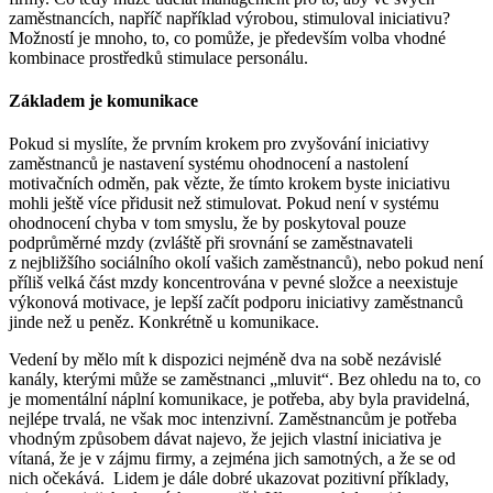
zaměstnancích, napříč například výrobou, stimuloval iniciativu?
Možností je mnoho, to, co pomůže, je především volba vhodné
kombinace prostředků stimulace personálu.
Základem je komunikace
Pokud si myslíte, že prvním krokem pro zvyšování iniciativy
zaměstnanců je nastavení systému ohodnocení a nastolení
motivačních odměn, pak vězte, že tímto krokem byste iniciativu
mohli ještě více přidusit než stimulovat. Pokud není v systému
ohodnocení chyba v tom smyslu, že by poskytoval pouze
podprůměrné mzdy (zvláště při srovnání se zaměstnavateli
z nejbližšího sociálního okolí vašich zaměstnanců), nebo pokud není
příliš velká část mzdy koncentrována v pevné složce a neexistuje
výkonová motivace, je lepší začít podporu iniciativy zaměstnanců
jinde než u peněz. Konkrétně u komunikace.
Vedení by mělo mít k dispozici nejméně dva na sobě nezávislé
kanály, kterými může se zaměstnanci „mluvit“. Bez ohledu na to, co
je momentální náplní komunikace, je potřeba, aby byla pravidelná,
nejlépe trvalá, ne však moc intenzivní. Zaměstnancům je potřeba
vhodným způsobem dávat najevo, že jejich vlastní iniciativa je
vítaná, že je v zájmu firmy, a zejména jich samotných, a že se od
nich očekává. Lidem je dále dobré ukazovat pozitivní příklady,