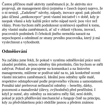
Častou příčinou malé aktivity zaměstnanců je, že aktivitu sice
projevují, ale management dává (zejména v časech úspor) najevo, že
o ni nestojí. „Zadušené“ návrhy, nápady, inovace apod. pak působí
jako účinná „antikoncepce“ proti vlastní iniciativě i v době, kdy je
naopak vítaná a kdy každá práce nebo nápad navíc jsou více než
vítány. Proto bychom měli podniknout systémová opatření k tomu,
aby vlastní snaha zaměstnanců, ať už v oblasti výkonu, inovací,
pracovních podmínek či čehokoli jiného nemohla narazit na
nepochopení a odmítnutí ze strany prvního pracovníka, který ji má
vyslechnout a vyhodnotit.
Odměňování
Na začátku jsme řekli, že pokud v systému odměňování práce není
zásadní problém, nejsou odměny tím prioritním, čím bychom se měli
zabývat. Pokud ale pracujeme na komunikaci a na liniovém
managementu, můžeme se podívat také na to, jak konkrétně ocenit
vlastní iniciativu zaměstnanců. Ideální jsou odměny spíše malé,
respektive odstupňované podle projeveného výkonu a samostatnosti.
Pomáhá také preferovat nefinanční odměny – benefity, dárky,
pozornosti a manažerské (úlevy, zvýhodnění) před peněžními. I
když je nutné, aby odměny za iniciativu měly řád, není dobře,
pokud je jejich přidělování mechanické a funguje čistě na principu,
kdy za předvídatelnou práci obdržíte jasnou a předem známou