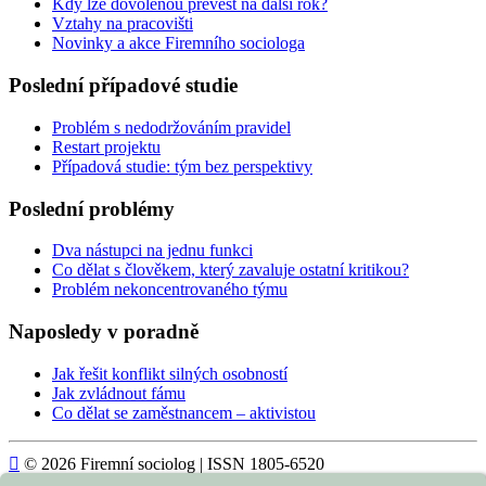
Kdy lze dovolenou převést na další rok?
Vztahy na pracovišti
Novinky a akce Firemního sociologa
Poslední případové studie
Problém s nedodržováním pravidel
Restart projektu
Případová studie: tým bez perspektivy
Poslední problémy
Dva nástupci na jednu funkci
Co dělat s člověkem, který zavaluje ostatní kritikou?
Problém nekoncentrovaného týmu
Naposledy v poradně
Jak řešit konflikt silných osobností
Jak zvládnout fámu
Co dělat se zaměstnancem – aktivistou

© 2026 Firemní sociolog | ISSN 1805-6520