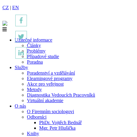
CZ
|
EN
Užitečné informace
Články
Problémy
Případové studie
Poradna
Služby
Poradenství a vzdělávání
Elearningové programy
Akce pro veřejnost
Metody
Diagnostika Vedoucích Pracovníků
Virtuální akademie
O nás
O Firemním sociologovi
Odborníci
PhDr. Vojtěch Bednář
Mgr. Petr Hlušička
Knihy