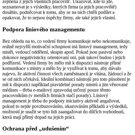
zejména z jejich vlastních pracovišť. Ukazovat, kde to jde,
seznamovat je s výsledky, kterých firma (a jejich pracoviště)
dosáhlo, podněcovat k tomu, aby se na nich chtěli podílet a
opakovat, že to nejsou úspěchy firmy, ale také jejich vlastní.
Podpora liniového managementu
Bez ohledu na to, co vedení firmy komunikuje nebo nekomunikuje,
reálně nejvyšší motivační schopnost má liniový management, tedy
mistři, vedoucí oddělení, skupin apod. Pokud jsou pasivní nebo
dokonce negativisticky orientovaní oni, pak takoví budou i jejich
podřízení. Vedení firmy by mělo mít k dispozici nástroje přímé
komunikace s mistry a mělo by je využívat k tomu, aby dávalo
najevo, že aktivní činnost všech zaměstnanců je vítána, žádoucí a že
se od nich očekává. Ideální kombinací nástrojů pro toto působení je
mít k dispozici například pravidelné porady mistrů a jim věnované
médium – třeba e-mailový zpravodaj určený pouze těmto
pracovníkům (v menších firmách stačí porady). Liniový
management je třeba do podpory iniciativy aktivně angažovat,
pokud to nejde povzbuzováním, ukazováním příkladů a výsledků,
možností je snažit se tyto lidi zaangažovat do dílčích rozhodnutí,
která mají přímý dopad na jejich práci.
Ochrana před „udušením“