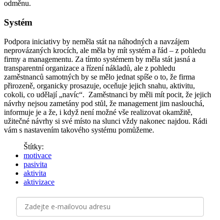
odměnu.
Systém
Podpora iniciativy by neměla stát na náhodných a navzájem
neprovázaných krocích, ale měla by mít systém a řád – z pohledu
firmy a managementu. Za tímto systémem by měla stát jasná a
transparentní organizace a řízení nákladů, ale z pohledu
zaměstnanců samotných by se mělo jednat spíše o to, že firma
přirozeně, organicky prosazuje, oceňuje jejich snahu, aktivitu,
cokoli, co udělají „navíc“. Zaměstnanci by měli mít pocit, že jejich
návrhy nejsou zametány pod stůl, že management jim naslouchá,
informuje je a že, i když není možné vše realizovat okamžitě,
užitečné návrhy si své místo na slunci vždy nakonec najdou. Rádi
vám s nastavením takového systému pomůžeme.
Štítky:
motivace
pasivita
aktivita
aktivizace