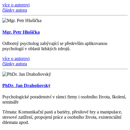
více o autorovi
články autora
Mgr. Petr Hlušička
Odborný psycholog zabývající se především aplikovanou
psychologií v oblasti lidských zdrojů.
více o autorovi
články autora
PhDr. Jan Drahoňovský
Psychologické poradenství v rámci firmy i osobního života, š
kolen
í
,
semin
á
ře
Témata
: Komunika
č
n
í
pasti a bari
é
ry, p
ř
esilov
é
hry a manipulace,
stresov
é
zat
íž
en
í
, propojen
í
pr
á
ce a osobn
í
ho
ž
ivota, existenci
á
ln
í
dilemata apod.