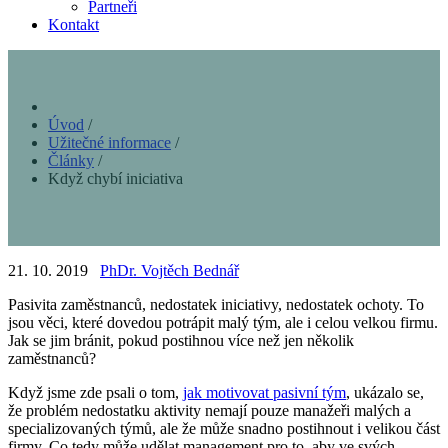
Partneři
Kontakt
Úvod
/
Užitečné informace
/
Články
/
Když chybí iniciativa
21. 10. 2019
PhDr. Vojtěch Bednář
Pasivita zaměstnanců, nedostatek iniciativy, nedostatek ochoty. To
jsou věci, které dovedou potrápit malý tým, ale i celou velkou firmu.
Jak se jim bránit, pokud postihnou více než jen několik
zaměstnanců?
Když jsme zde psali o tom,
jak motivovat pasivní tým
, ukázalo se,
že problém nedostatku aktivity nemají pouze manažeři malých a
specializovaných týmů, ale že může snadno postihnout i velikou část
firmy. Co tedy může udělat management pro to, aby ve svých