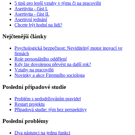
5 tipů pro lepší vztahy v týmu či na pracovišti
Asertivita - část I.
Asertivita - část II.
Asertivní jednání
Chcete být hodní na lidi?
Nejčtenější články
Psychologická bezpečnost: Neviditelný motor inovací ve
firmách
Role personálního oddělení
Kdy lze dovolenou převést na další rok?
Vztahy na pracovišti
Novinky a akce Firemního sociologa
Poslední případové studie
Problém s nedodržováním pravidel
Restart projektu
Případová studie: tým bez perspektivy
Poslední problémy
Dva nástupci na jednu funkci