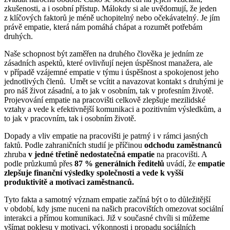
zkušenosti, a i osobní přístup. Málokdy si ale uvědomují, že jeden
z klíčových faktorů je méně uchopitelný nebo očekávatelný. Je jím
právě empatie, která nám pomáhá chápat a rozumět potřebám
druhých.
Naše schopnost být zaměřen na druhého člověka je jedním ze
zásadních aspektů, které ovlivňují nejen úspěšnost manažera, ale
v případě vzájemné empatie v týmu i úspěšnost a spokojenost jeho
jednotlivých členů. Umět se vcítit a navazovat kontakt s druhými je
pro náš život zásadní, a to jak v osobním, tak v profesním životě.
Projevování empatie na pracovišti celkově zlepšuje mezilidské
vztahy a vede k efektivnější komunikaci a pozitivním výsledkům, a
to jak v pracovním, tak i osobním životě.
Dopady a vliv empatie na pracovišti je patrný i v rámci jasných
faktů. Podle zahraničních studií je příčinou
odchodu zaměstnanců
zhruba
v jedné třetině nedostatečná empatie
na pracovišti. A
podle průzkumů přes
87 % generálních ředitelů
uvádí, že
empatie
zlepšuje finanční výsledky společnosti a vede k vyšší
produktivitě a motivaci zaměstnanců.
Tyto fakta a samotný význam empatie začíná být o to důležitější
v období, kdy jsme nuceni na našich pracovištích omezovat sociální
interakci a přímou komunikaci. Již v současné chvíli si můžeme
všímat poklesu v motivaci, výkonnosti i propadu sociálních