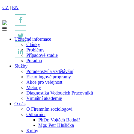
CZ
|
EN
Užitečné informace
Články
Problémy
Případové studie
Poradna
Služby
Poradenství a vzdělávání
Elearningové programy
Akce pro veřejnost
Metody
Diagnostika Vedoucích Pracovníků
Virtuální akademie
O nás
O Firemním sociologovi
Odborníci
PhDr. Vojtěch Bednář
Mgr. Petr Hlušička
Knihy