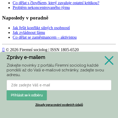
Co dělat s člověkem, který zavaluje ostatní kritikou?
Problém nekoncentrovaného týmu
Naposledy v poradně
Jak řešit konflikt silných osobností
Jak zvládnout fámu
Co dělat se zaměstnancem – aktivistou

© 2026 Firemní sociolog | ISSN 1805-6520
Zprávy e-mailem
Today
472
Získejte novinky z portálu Firemní sociolog každé
Yesterday
685
pondělí až do Vaší e-mailové schránky, zadejte svou
adresu
.
Week
3988
Month
4845
All
417319
Přihlásit se k odběru
Currently are 45 guests and no members online
Zásady zpracování osobních údajů
Kubik-Rubik Joomla! Extensions