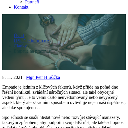
Partneři
Kontakt
Úvod
/
Užitečné informace
/
Články
/
Empatie na pracovišti
8. 11. 2021
Mgr. Petr Hlušička
Empatie je jedním z klíčových faktorů, když přijde na pořad dne
řešení konfliktů, zvládání náročných situací, ale také obyčejné
vedení týmu. Je to velmi často neuvědomovaný nebo nevyřčený
aspekt, který ale zásadním způsobem ovlivňuje nejen naši úspěšnost,
ale také spokojenost.
Společnosti se snaží hledat nové nebo rozvíjet stávající manažery,
takovým způsobem, aby podpořili svůj další růst, ale také schopnost
zvládat náročná období. Často se soustředí na jejich vzdělání,