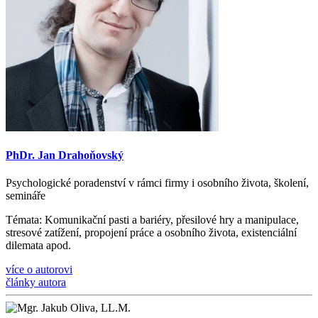
PhDr. Jan Drahoňovský
Psychologické poradenství v rámci firmy i osobního života, š
kolen
í
,
semin
á
ře
Témata
: Komunika
č
n
í
pasti a bari
é
ry, p
ř
esilov
é
hry a manipulace,
stresov
é
zat
íž
en
í
, propojen
í
pr
á
ce a osobn
í
ho
ž
ivota, existenci
á
ln
í
dilemata apod.
více o autorovi
články autora