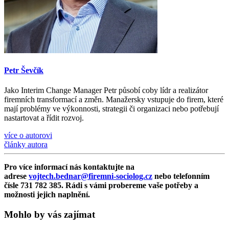
Petr Ševčík
Jako Interim Change Manager Petr působí coby lídr a realizátor
firemních transformací a změn. Manažersky vstupuje do firem, které
mají problémy ve výkonnosti, strategii či organizaci nebo potřebují
nastartovat a řídit rozvoj.
více o autorovi
články autora
Pro více informací nás kontaktujte na
adrese
vojtech.bednar@firemni-sociolog.cz
nebo telefonním
čísle 731 782 385. Rádi s vámi probereme vaše potřeby a
možnosti jejich naplnění.
Mohlo by vás zajímat