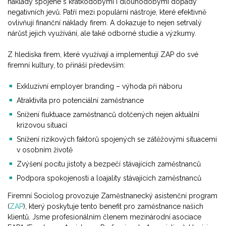
náklady spojené s krátkodobými i dlouhodobými dopady
negativních jevů. Patří mezi populární nástroje, které efektivně
ovlivňují finanční náklady firem. A dokazuje to nejen setrvalý
nárůst jejich využívání, ale také odborné studie a výzkumy.
Z hlediska firem, které využívají a implementují ZAP do své
firemní kultury, to přináší především:
Exkluzivní employer branding – výhoda při náboru
Atraktivita pro potenciální zaměstnance
Snížení fluktuace zaměstnanců dotčených nejen aktuální
krizovou situací
Snížení rizikových faktorů spojených se zátěžovými situacemi
v osobním životě
Zvýšení pocitu jistoty a bezpečí stávajících zaměstnanců
Podpora spokojenosti a loajality stávajících zaměstnanců
Firemní Sociolog provozuje Zaměstnanecký asistenční program
(
ZAP
), který poskytuje tento benefit pro zaměstnance našich
klientů. Jsme profesionálním členem mezinárodní asociace