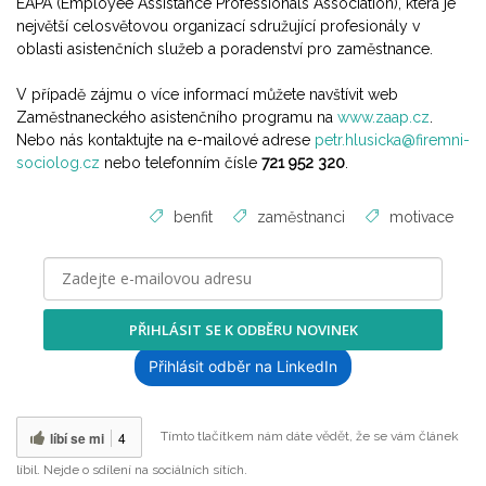
EAPA (Employee Assistance Professionals Association), která je
největší celosvětovou organizací sdružující profesionály v
oblasti asistenčních služeb a poradenství pro zaměstnance.
V případě zájmu o více informací můžete navštívit web
Zaměstnaneckého asistenčního programu na
www.zaap.cz
.
Nebo nás kontaktujte na e-mailové adrese
petr.hlusicka@firemni-
sociolog.cz
nebo telefonním čísle
721 952 320
.
benfit
zaměstnanci
motivace
PŘIHLÁSIT SE K ODBĚRU NOVINEK
Přihlásit odběr na LinkedIn
líbí se mi
4
Tímto tlačítkem nám dáte vědět, že se vám článek
líbil. Nejde o sdílení na sociálních sítích.