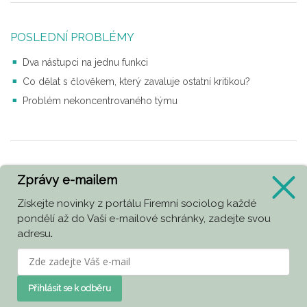
POSLEDNÍ PROBLÉMY
Dva nástupci na jednu funkci
Co dělat s člověkem, který zavaluje ostatní kritikou?
Problém nekoncentrovaného týmu
NAPOSLEDY V PORADNĚ
Zprávy e-mailem
Jak řešit konflikt silných osobností
Získejte novinky z portálu Firemní sociolog každé
pondělí až do Vaší e-mailové schránky, zadejte svou
Jak zvládnout fámu
adresu
.
Co dělat se zaměstnancem – aktivistou
Přihlásit se k odběru