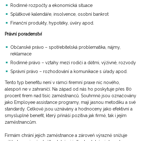
Rodinné rozpočty a ekonomická situace
Splátkové kalendáře, insolvence, osobní bankrot
Finanční produkty, hypotéky, úvěry apod.
Právní poradenství
Občanské právo – spotřebitelská problematika, nájmy,
reklamace
Rodinné právo – vztahy mezi rodiči a dětmi, výživné, rozvody
Správní právo – rozhodování a komunikace s úřady apod.
Tento typ benefitu není v rámci firemní praxe nic nového,
alespoň ne v zahraničí. Na západ od nás ho poskytuje přes 80
procent firem nad tisíc zaměstnanců. Souhrnně jsou označovány
jako Employee assistance programy, mají jasnou metodiku a své
standardy. Celkově jsou uznávány a hodnoceny jako efektivní a
smysluplné benefit, který přináší pozitiva jak firmě, tak i jejím
zaměstnancům.
Firmám chrání jejich zaměstnance a zároveň výrazně snižuje