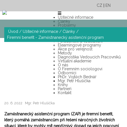
CZ
|
EN
Užitečné informace
Články
Problémy
Případové studie
Úvod
/
Užitečné informace
/
Články
/
Poradna
Služby
Firemní benefit - Zaměstnanecký asistenční program
Poradenství a vzdělávání
Elearningové programy
Akce pro veřejnost
Metody
Diagnostika Vedoucích Pracovníků
Virtuální akademie
O nás
O Firemním sociologovi
Odborníci
PhDr. Vojtěch Bednář
Mgr. Petr Hlušička
Knihy
Partneři
Kontakt
20. 6. 2022
Mgr. Petr Hlušička
Zaměstnanecký asistenční program (ZAP) je firemní benefit,
který pomáhá zaměstnancům při řešení náročných životních
situací, které by mohly mít nepříznivý dopad na jejich pracovní