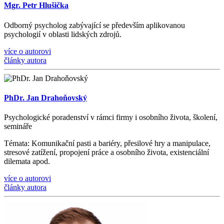
Mgr. Petr Hlušička
Odborný psycholog zabývající se především aplikovanou
psychologií v oblasti lidských zdrojů.
více o autorovi
články autora
PhDr. Jan Drahoňovský
Psychologické poradenství v rámci firmy i osobního života, š
kolen
í
,
semin
á
ře
Témata
: Komunika
č
n
í
pasti a bari
é
ry, p
ř
esilov
é
hry a manipulace,
stresov
é
zat
íž
en
í
, propojen
í
pr
á
ce a osobn
í
ho
ž
ivota, existenci
á
ln
í
dilemata apod.
více o autorovi
články autora