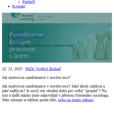
Partneři
Kontakt
Úvod
/
Užitečné informace
/
Články
/
Video: Jak motivovat do nového roku
22. 12. 2025
PhDr. Vojtěch Bednář
Jak motivovat zaměstnance v novém roce?
Jak motivovat zaměstnance v novém roce? Jaké úkoly zadávat a
jaké raději ne? Je nový rok vhodná doba pro velký "projekt"? Na
tyto a další otázky jsme odpovídali v přenosu Firemního sociologa.
Jeho záznam si můžete pustit níže,
nebo na tomto odkaze
.