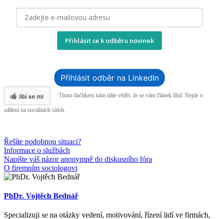
Přihlásit se k odběru novinek
Přihlásit odběr na LinkedIn
líbí se mi
Tímto tlačítkem nám dáte vědět, že se vám článek líbil. Nejde o
sdílení na sociálních sítích.
Řešíte podobnou situaci?
Informace o službách
Napište váš názor anonymně do diskusního fóra
O firemním sociologovi
PhDr. Vojtěch Bednář
Specializuji se na otázky vedení, motivování, řízení lidí ve firmách,