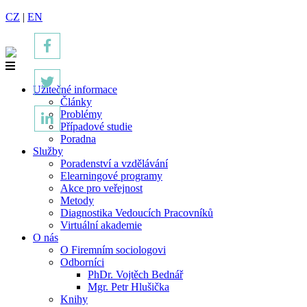
CZ
|
EN
Užitečné informace
Články
Problémy
Případové studie
Poradna
Služby
Poradenství a vzdělávání
Elearningové programy
Akce pro veřejnost
Metody
Diagnostika Vedoucích Pracovníků
Virtuální akademie
O nás
O Firemním sociologovi
Odborníci
PhDr. Vojtěch Bednář
Mgr. Petr Hlušička
Knihy