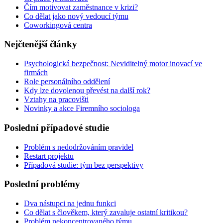
Čím motivovat zaměstnance v krizi?
Co dělat jako nový vedoucí týmu
Coworkingová centra
Nejčtenější články
Psychologická bezpečnost: Neviditelný motor inovací ve
firmách
Role personálního oddělení
Kdy lze dovolenou převést na další rok?
Vztahy na pracovišti
Novinky a akce Firemního sociologa
Poslední případové studie
Problém s nedodržováním pravidel
Restart projektu
Případová studie: tým bez perspektivy
Poslední problémy
Dva nástupci na jednu funkci
Co dělat s člověkem, který zavaluje ostatní kritikou?
Problém nekoncentrovaného týmu