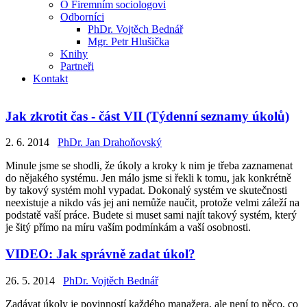
O Firemním sociologovi
Odborníci
PhDr. Vojtěch Bednář
Mgr. Petr Hlušička
Knihy
Partneři
Kontakt
Jak zkrotit čas - část VII (Týdenní seznamy úkolů)
2. 6. 2014
PhDr. Jan Drahoňovský
Minule jsme se shodli, že úkoly a kroky k nim je třeba zaznamenat
do nějakého systému. Jen málo jsme si řekli k tomu, jak konkrétně
by takový systém mohl vypadat. Dokonalý systém ve skutečnosti
neexistuje a nikdo vás jej ani nemůže naučit, protože velmi záleží na
podstatě vaší práce. Budete si muset sami najít takový systém, který
je šitý přímo na míru vaším podmínkám a vaší osobnosti.
VIDEO: Jak správně zadat úkol?
26. 5. 2014
PhDr. Vojtěch Bednář
Zadávat úkoly je povinností každého manažera, ale není to něco, co