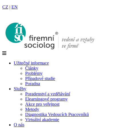
CZ
|
EN
Užitečné informace
Články
Problémy
Případové studie
Poradna
Služby
Poradenství a vzdělávání
Elearningové programy
Akce pro veřejnost
Metody
Diagnostika Vedoucích Pracovníků
Virtuální akademie
O nás