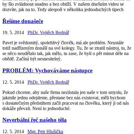
by šlo zvládnout snadno a bez obtíží. V našem dnešním videu se
dozvíte, jak na to. Tedy alespoň v několika jednoduchých tipech
Řešíme donašeče
19. 5. 2014
PhDr. Vojtěch Bednář
Pavel je svědomitý, spolehlivý člověk, má ale problém. Neustále
totiž nadřízeným donáší na své kolegy. Tu, že se ztratil nástroj, tu, že
se něco neudělalo tak, jak mělo, tu zase, že byli o pět minut déle na
obědě. Začíná být nesnesitelný.
PROBLÉM: Vychováváme nástupce
12. 5. 2014
PhDr. Vojtěch Bednář
Pokud chceme, aby naše firma nezůstala jen naše v tom smyslu, že
jakmile jednu odejdeme, přestane bez nás existovat, měli bychom
s dostatečným předstihem začít pracovat na člověku, který jí od nás
dokáže převzít. Není to jednoduché.
Neverbální řeč našeho těla
12. 5. 2014
Mgr. Petr Hlušička