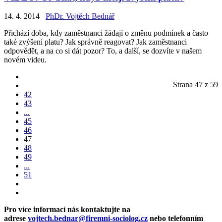
14. 4. 2014
PhDr. Vojtěch Bednář
Přichází doba, kdy zaměstnanci žádají o změnu podmínek a často
také zvýšení platu? Jak správně reagovat? Jak zaměstnanci
odpovědět, a na co si dát pozor? To, a další, se dozvíte v našem
novém videu.
Strana 47 z 59
42
43
...
45
46
47
48
49
...
51
Pro více informací nás kontaktujte na
adrese
vojtech.bednar@firemni-sociolog.cz
nebo telefonním