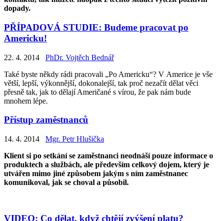
dopady.
PŘÍPADOVÁ STUDIE: Budeme pracovat po
Americku!
22. 4. 2014
PhDr. Vojtěch Bednář
Také byste někdy rádi pracovali „Po Americku“? V Americe je vše
větší, lepší, výkonnější, dokonalejší, tak proč nezačít dělat věci
přesně tak, jak to dělají Američané s vírou, že pak nám bude
mnohem lépe.
Přístup zaměstnanců
14. 4. 2014
Mgr. Petr Hlušička
Klient si po setkání se zaměstnanci neodnáší pouze informace o
produktech a službách, ale především celkový dojem, který je
utvářen mimo jiné způsobem jakým s ním zaměstnanec
komunikoval, jak se choval a působil.
VIDEO: Co dělat, když chtějí zvýšení platu?