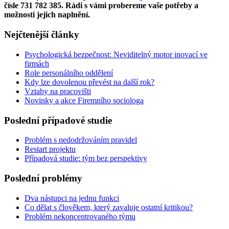
čísle 731 782 385. Rádi s vámi probereme vaše potřeby a
možnosti jejich naplnění.
Nejčtenější články
Psychologická bezpečnost: Neviditelný motor inovací ve
firmách
Role personálního oddělení
Kdy lze dovolenou převést na další rok?
Vztahy na pracovišti
Novinky a akce Firemního sociologa
Poslední případové studie
Problém s nedodržováním pravidel
Restart projektu
Případová studie: tým bez perspektivy
Poslední problémy
Dva nástupci na jednu funkci
Co dělat s člověkem, který zavaluje ostatní kritikou?
Problém nekoncentrovaného týmu