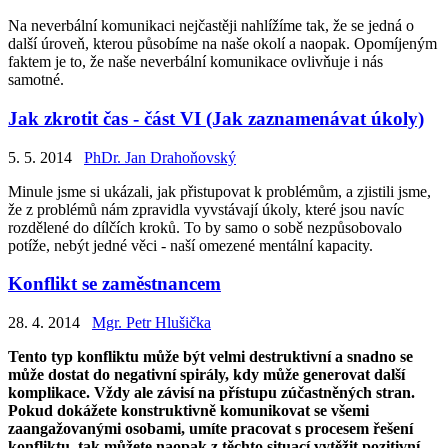
Na neverbální komunikaci nejčastěji nahlížíme tak, že se jedná o
další úroveň, kterou působíme na naše okolí a naopak. Opomíjeným
faktem je to, že naše neverbální komunikace ovlivňuje i nás
samotné.
Jak zkrotit čas - část VI (Jak zaznamenávat úkoly)
5. 5. 2014
PhDr. Jan Drahoňovský
Minule jsme si ukázali, jak přistupovat k problémům, a zjistili jsme,
že z problémů nám zpravidla vyvstávají úkoly, které jsou navíc
rozdělené do dílčích kroků. To by samo o sobě nezpůsobovalo
potíže, nebýt jedné věci - naší omezené mentální kapacity.
Konflikt se zaměstnancem
28. 4. 2014
Mgr. Petr Hlušička
Tento typ konfliktu může být velmi destruktivní a snadno se
může dostat do negativní spirály, kdy může generovat další
komplikace. Vždy ale závisí na přístupu zúčastněných stran.
Pokud dokážete konstruktivně komunikovat se všemi
zaangažovanými osobami, umíte pracovat s procesem řešení
konfliktu, tak můžete naopak z těchto situací vytěžit pozitivní